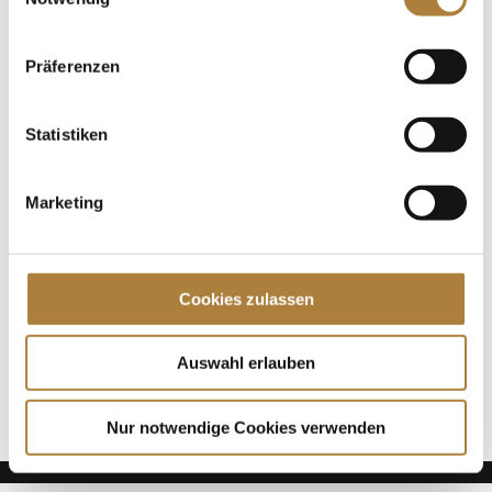
Deutscher Spitzenpferdesport, einen züchterischen
Treffer nach dem anderen. Ob Cindy OLD, Candy
OLD...
Präferenzen
Spenden
Statistiken
Jede Spende zählt!
Marketing
Aktuelle News
Die Finalteilnehmer von Deutschlands U25
Springpokal
Cookies zulassen
Talentpool-Athlet Calvin Böckmann wird U25-
Weltmeister
100. Geburtstag von HGW: Warendorf erinnert an
Auswahl erlauben
eine Legende des Pferdesports
Nur notwendige Cookies verwenden