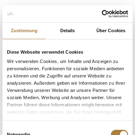
Seite wählen
Zustimmung
Details
Über Cookies
Diese Webseite verwendet Cookies
Wir verwenden Cookies, um Inhalte und Anzeigen zu
personalisieren, Funktionen für soziale Medien anbieten
zu können und die Zugriffe auf unsere Website zu
analysieren. Außerdem geben wir Informationen zu Ihrer
Bundeschampionate 2020: Die besondere
Pferdefamilie vom Gestüt Wendeln
Verwendung unserer Website an unsere Partner für
von
Inga Schmidt
|
08. September 2020
|
Allgemein
,
soziale Medien, Werbung und Analysen weiter. Unsere
News
Partner führen diese Informationen möglicherweise mit
weiteren Daten zusammen, die Sie ihnen bereitgestellt
„Bundeschampionate – Näher dran“ mit Paul und
haben oder die sie im Rahmen Ihrer Nutzung der Dienste
Hilde Wendeln Mit ihrer Stute C’est bon landen Paul
gesammelt haben.
und Hilde Wendeln, Gründungsstifter der Stiftung
Einwilligungsauswahl
Notwendig