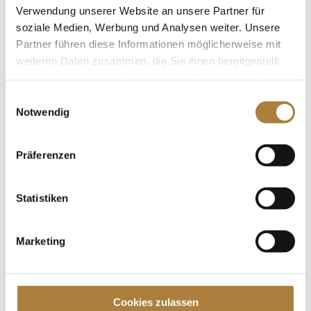
Stiftung Deutscher Pferdesport herausragende
Verwendung unserer Website an unsere Partner für
Trainerpersönlichkeiten ausgezeichnet. Die
soziale Medien, Werbung und Analysen weiter. Unsere
Ehrungen wurden erstmals im festlichen Rahmen...
Partner führen diese Informationen möglicherweise mit
weiteren Daten zusammen, die Sie ihnen bereitgestellt
haben oder die sie im Rahmen Ihrer Nutzung der Dienste
gesammelt haben.
Einwilligungsauswahl
Notwendig
Auszeichnung „Trainer*in des Jahres“ geht in
die nächste Runde
von
Insa Strothmann
|
15. Mai 2025
|
DOKR-
Präferenzen
Trainerakademie
,
News
Statistiken
Bewerbungsphase ist gestartet Ob fördern oder
fordern, motivieren oder trösten – Trainerinnen und
Trainer im Pferdesport leisten Tag für Tag
Marketing
Außergewöhnliches. Sie sind Mentoren,
Wegbegleiter und Leistungsträger hinter den
Kulissen – und genau diese Leistung soll...
Cookies zulassen