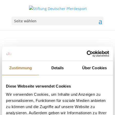
Seite wählen
Zustimmung
Details
Über Cookies
„Trainer des Jahres 2025“: Schmidt, Fütterer-
Sommer und Meyer zu Strohen
von
Insa Strothmann
|
20. Dezember 2025
|
DOKR-
Diese Webseite verwendet Cookies
Trainerakademie
,
News
Wir verwenden Cookies, um Inhalte und Anzeigen zu
Auszeichnungen im Rahmen des Frankfurter
personalisieren, Funktionen für soziale Medien anbieten
Festhallenturniers Bereits zum dritten Mal hat die
zu können und die Zugriffe auf unsere Website zu
DOKR-Trainerakademie mit Unterstützung der
analysieren. Außerdem geben wir Informationen zu Ihrer