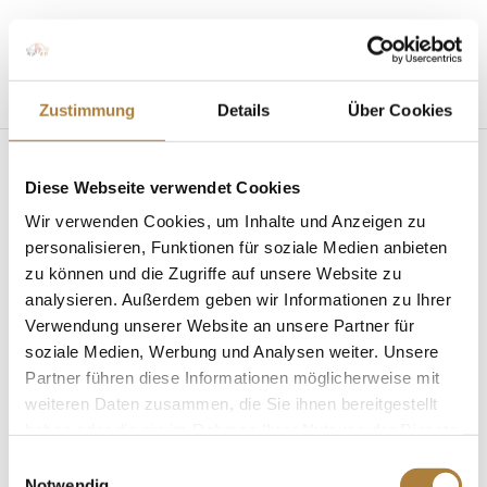
Seite wählen
Zustimmung
Details
Über Cookies
Diese Webseite verwendet Cookies
Wir verwenden Cookies, um Inhalte und Anzeigen zu
personalisieren, Funktionen für soziale Medien anbieten
zu können und die Zugriffe auf unsere Website zu
analysieren. Außerdem geben wir Informationen zu Ihrer
Deutschlands U25 Springpokal 2025 – Das
Finale ruft!
Verwendung unserer Website an unsere Partner für
von
Insa Strothmann
|
24. Juni 2025
|
Deutschlands
soziale Medien, Werbung und Analysen weiter. Unsere
U25 Springpokal
,
News
Partner führen diese Informationen möglicherweise mit
weiteren Daten zusammen, die Sie ihnen bereitgestellt
Für wen sich der Traum vom Start beim CHIO Aachen
haben oder die sie im Rahmen Ihrer Nutzung der Dienste
erfüllt Vier spannende Etappen, viele starke Ritte
gesammelt haben.
und jetzt ist es so weit: Die 20 Finalistinnen und
Einwilligungsauswahl
Notwendig