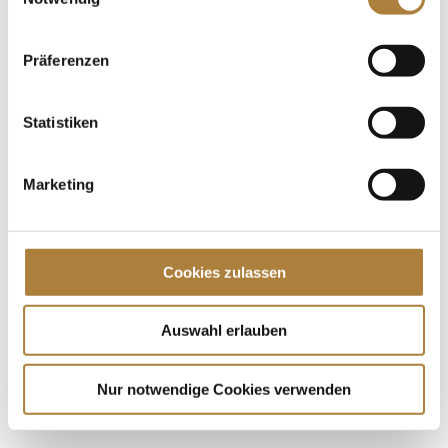
Finalisten für Deutschlands U25 Springpokal 2025
stehen fest! Sie alle haben sich auf den
Turnierplätzen in Hagen,...
Präferenzen
Spenden
Statistiken
Jede Spende zählt!
Marketing
Aktuelle News
Talentpool-Athlet Calvin Böckmann wird U25-
Weltmeister
Cookies zulassen
100. Geburtstag von HGW: Warendorf erinnert an
eine Legende des Pferdesports
Goldenes Reitabzeichen für Carolina Miesner
Auswahl erlauben
Nur notwendige Cookies verwenden