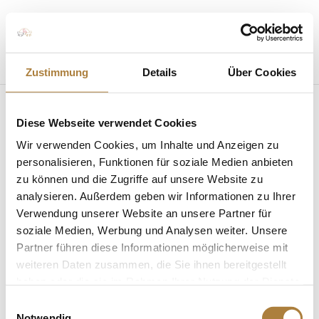
Seite wählen
Zustimmung
Details
Über Cookies
Diese Webseite verwendet Cookies
Felix Wöhe und Greta
Wir verwenden Cookies, um Inhalte und Anzeigen zu
Helene Liebig gewinnen
personalisieren, Funktionen für soziale Medien anbieten
zu können und die Zugriffe auf unsere Website zu
im Pas de Deux
analysieren. Außerdem geben wir Informationen zu Ihrer
Verwendung unserer Website an unsere Partner für
von
Insa Strothmann
|
20. Mai 2025
soziale Medien, Werbung und Analysen weiter. Unsere
Partner führen diese Informationen möglicherweise mit
weiteren Daten zusammen, die Sie ihnen bereitgestellt
haben oder die sie im Rahmen Ihrer Nutzung der Dienste
gesammelt haben.
Einwilligungsauswahl
Notwendig