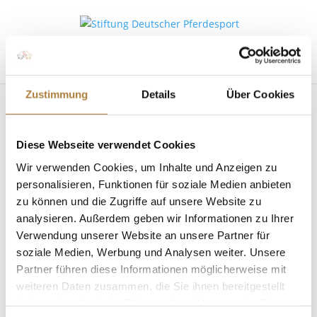
Seite wählen
Zustimmung
Details
Über Cookies
Philine Ganders-Meyer
Diese Webseite verwendet Cookies
über die Entwicklung im
Wir verwenden Cookies, um Inhalte und Anzeigen zu
Projekt „Mit SICHERHEIT
personalisieren, Funktionen für soziale Medien anbieten
zu können und die Zugriffe auf unsere Website zu
besser reiten“, Foto:
analysieren. Außerdem geben wir Informationen zu Ihrer
Kaup/FN
Verwendung unserer Website an unsere Partner für
soziale Medien, Werbung und Analysen weiter. Unsere
von
Inga Schmidt
|
29. März 2021
Partner führen diese Informationen möglicherweise mit
weiteren Daten zusammen, die Sie ihnen bereitgestellt
haben oder die sie im Rahmen Ihrer Nutzung der Dienste