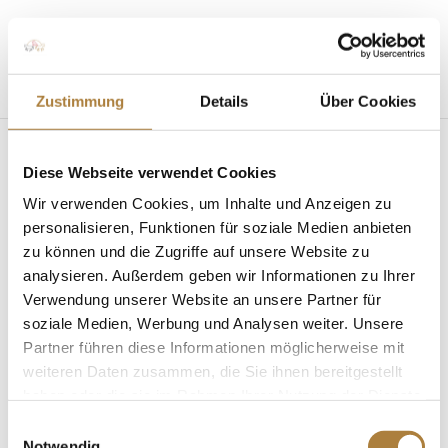
Seite wählen
Zustimmung
Details
Über Cookies
Diese Webseite verwendet Cookies
Fit für die Medien digital:
Wir verwenden Cookies, um Inhalte und Anzeigen zu
Online-Seminarreihe
personalisieren, Funktionen für soziale Medien anbieten
zu können und die Zugriffe auf unsere Website zu
„Equine English“ Teil I,
analysieren. Außerdem geben wir Informationen zu Ihrer
Foto: Stiftung
Verwendung unserer Website an unsere Partner für
soziale Medien, Werbung und Analysen weiter. Unsere
von
Inga Schmidt
|
26. Januar 2021
Partner führen diese Informationen möglicherweise mit
weiteren Daten zusammen, die Sie ihnen bereitgestellt
haben oder die sie im Rahmen Ihrer Nutzung der Dienste
gesammelt haben.
Einwilligungsauswahl
Notwendig