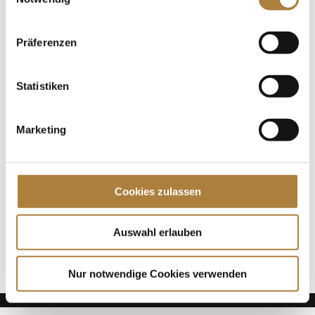
Fit für die Medien digital: Online-Seminarreihe
Präferenzen
„Equine English“ Teil I, Foto: Stiftung
Statistiken
Spenden
Jede Spende zählt!
Marketing
Aktuelle News
Talentpool-Athlet Calvin Böckmann wird U25-
Weltmeister
Cookies zulassen
100. Geburtstag von HGW: Warendorf erinnert an
eine Legende des Pferdesports
Auswahl erlauben
Goldenes Reitabzeichen für Carolina Miesner
Nur notwendige Cookies verwenden