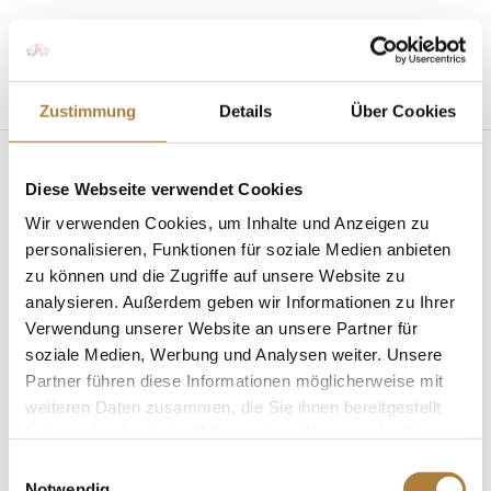
Seite wählen
Zustimmung
Details
Über Cookies
Diese Webseite verwendet Cookies
Wir verwenden Cookies, um Inhalte und Anzeigen zu
personalisieren, Funktionen für soziale Medien anbieten
zu können und die Zugriffe auf unsere Website zu
Talentpool: Förderpatenschaft für Anna Derlien
von
Jaqueline Kaldewey
|
30. Januar 2023
|
News
,
analysieren. Außerdem geben wir Informationen zu Ihrer
Talentpool für Förderpatenschaften
Verwendung unserer Website an unsere Partner für
soziale Medien, Werbung und Analysen weiter. Unsere
Dressurreiterin aus Pattensen wird über Talentpool
Partner führen diese Informationen möglicherweise mit
gefördert Warendorf. Neues Jahr, neue
weiteren Daten zusammen, die Sie ihnen bereitgestellt
Förderpatenschaft: Anna Derlien ist in den
haben oder die sie im Rahmen Ihrer Nutzung der Dienste
Talentpool für Förderpatenschaften der Stiftung
gesammelt haben.
Einwilligungsauswahl
Deutscher Pferdesport aufgenommen worden. Seit
Notwendig