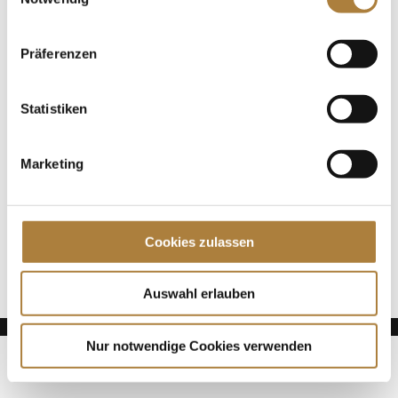
Januar wird sie nun finanziell durch eine...
Präferenzen
Spenden
Jede Spende zählt!
Statistiken
Aktuelle News
Talentpool-Athlet Calvin Böckmann wird U25-
Marketing
Weltmeister
100. Geburtstag von HGW: Warendorf erinnert an
eine Legende des Pferdesports
Cookies zulassen
Goldenes Reitabzeichen für Carolina Miesner
Auswahl erlauben
Nur notwendige Cookies verwenden