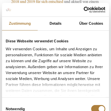
2018 und 2019 für sich entschied
und aktuell von einem
Erfolg zum nächsten reitet. Erst kürzlich gewann er den
Großen Preis im belgischen Lier mit Floyo VDL. Nach
seiner Zeit als Bereiter im Stall von Ludger Beerbaum
Zustimmung
Details
Über Cookies
hatte sich der 23-Jährige 2019 selbstständig gemacht.
Anfang September wechselte er nun mit seinen Pferden
auf die Reitanlage der Familie Pohl in Marburg-
Diese Webseite verwendet Cookies
Dagobertshausen, wo er mit Nationenpreisreiter David
Wir verwenden Cookies, um Inhalte und Anzeigen zu
Will ein Team bildet.
personalisieren, Funktionen für soziale Medien anbieten
zu können und die Zugriffe auf unsere Website zu
Richard Vogel ist Teil des Nachwuchskaders 1 U25 und
analysieren. Außerdem geben wir Informationen zu Ihrer
damit für das Finale von Deutschlands U25 Springpokal
Verwendung unserer Website an unsere Partner für
startberechtigt. Neben ihm haben sich die fünf Besten
soziale Medien, Werbung und Analysen weiter. Unsere
Partner führen diese Informationen möglicherweise mit
der Stationen in Braunschweig und Warendorf sowie die
weiteren Daten zusammen, die Sie ihnen bereitgestellt
übrigen Mitglieder des NK1 U25 und die Reiter, die von
haben oder die sie im Rahmen Ihrer Nutzung der Dienste
Bundestrainer Heinrich-Hermann Engemann benannt
gesammelt haben.
Einwilligungsauswahl
Sönke
worden sind, für Riesenbeck qualifiziert:
Notwendig