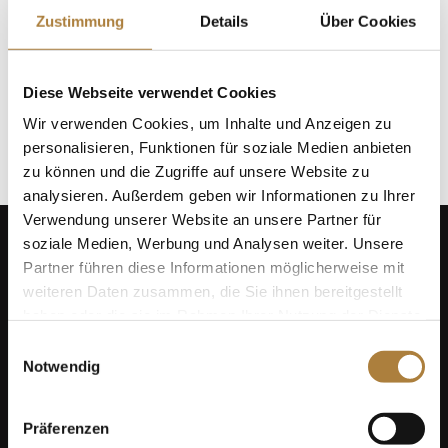
Frank R. Henning
✝
Zustimmung
Details
Über Cookies
Mitglied des Stifterforums der
Diese Webseite verwendet Cookies
Stiftung Deutscher Pferdesport
Wir verwenden Cookies, um Inhalte und Anzeigen zu
personalisieren, Funktionen für soziale Medien anbieten
zu können und die Zugriffe auf unsere Website zu
analysieren. Außerdem geben wir Informationen zu Ihrer
Verwendung unserer Website an unsere Partner für
soziale Medien, Werbung und Analysen weiter. Unsere
Partner führen diese Informationen möglicherweise mit
weiteren Daten zusammen, die Sie ihnen bereitgestellt
haben oder die sie im Rahmen Ihrer Nutzung der Dienste
gesammelt haben.
Einwilligungsauswahl
Notwendig
Über uns
Präferenzen
Datenschutz