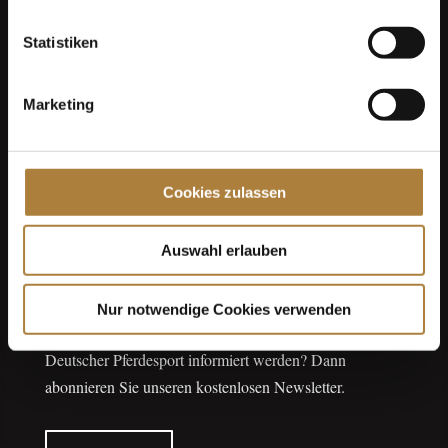
Impressum
Statistiken
Kontakt
Spendenkonto
Marketing
Deutsche Bank AG Filiale Münster
IBAN DE10 4007 0080 0026 1545 00
BIC DEUTDE3B400
Cookies zulassen
Konto 026154500
BLZ 400 700 80
Auswahl erlauben
Newsletter
Nur notwendige Cookies verwenden
Möchten Sie regelmäßig über die Arbeit der Stiftung
Deutscher Pferdesport informiert werden? Dann
abonnieren Sie unseren kostenlosen Newsletter.