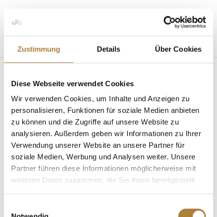
Seite wählen
Zustimmung
Details
Über Cookies
Diese Webseite verwendet Cookies
Enya-Rosa
Wir verwenden Cookies, um Inhalte und Anzeigen zu
Siewert_Stilpreis Junioren
personalisieren, Funktionen für soziale Medien anbieten
zu können und die Zugriffe auf unsere Website zu
von
Insa Strothmann
|
23. April 2025
analysieren. Außerdem geben wir Informationen zu Ihrer
Verwendung unserer Website an unsere Partner für
soziale Medien, Werbung und Analysen weiter. Unsere
Partner führen diese Informationen möglicherweise mit
weiteren Daten zusammen, die Sie ihnen bereitgestellt
haben oder die sie im Rahmen Ihrer Nutzung der Dienste
gesammelt haben.
Einwilligungsauswahl
Enya-Rosa Siewert gewinnt den Stilpreis bei den
Notwendig