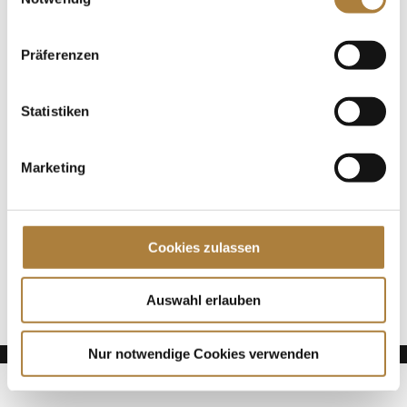
Junioren
Präferenzen
Spenden
Jede Spende zählt!
Statistiken
Aktuelle News
Die Finalteilnehmer von Deutschlands U25
Marketing
Springpokal
Talentpool-Athlet Calvin Böckmann wird U25-
Weltmeister
Cookies zulassen
100. Geburtstag von HGW: Warendorf erinnert an
eine Legende des Pferdesports
Auswahl erlauben
Nur notwendige Cookies verwenden