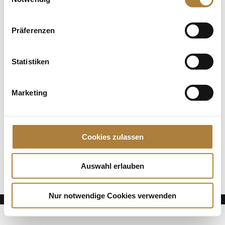
DOKR-Trainerakademie Trainer C Vielseitigkeit 2022
Präferenzen
Spenden
Jede Spende zählt!
Statistiken
Aktuelle News
Marketing
Die Finalteilnehmer von Deutschlands U25
Springpokal
Talentpool-Athlet Calvin Böckmann wird U25-
Weltmeister
Cookies zulassen
100. Geburtstag von HGW: Warendorf erinnert an
eine Legende des Pferdesports
Auswahl erlauben
Nur notwendige Cookies verwenden