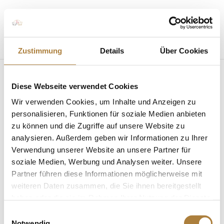
Seite wählen
Zustimmung
Details
Über Cookies
Diese Webseite verwendet Cookies
DOKR-Trainerakademie
Wir verwenden Cookies, um Inhalte und Anzeigen zu
Trainer C Vielseitigkeit
personalisieren, Funktionen für soziale Medien anbieten
zu können und die Zugriffe auf unsere Website zu
2022-04-04
analysieren. Außerdem geben wir Informationen zu Ihrer
Verwendung unserer Website an unsere Partner für
von
Jaqueline Kaldewey
|
04. April 2022
soziale Medien, Werbung und Analysen weiter. Unsere
Partner führen diese Informationen möglicherweise mit
weiteren Daten zusammen, die Sie ihnen bereitgestellt
haben oder die sie im Rahmen Ihrer Nutzung der Dienste
gesammelt haben.
Einwilligungsauswahl
Notwendig