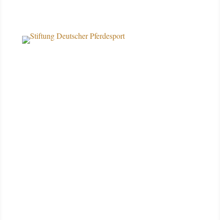
Über uns
Datenschutz
Impressum
Kontakt
Spendenkonto
Deutsche Bank AG Filiale Münster
IBAN DE10 4007 0080 0026 1545 00