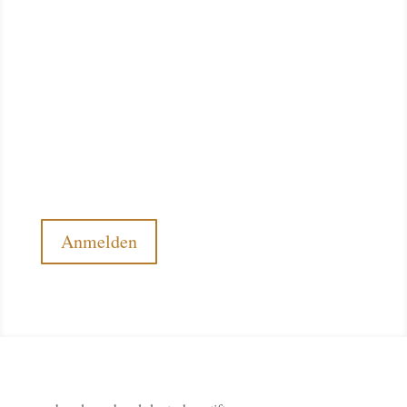
BIC DEUTDE3B400
Konto 026154500
BLZ 400 700 80
Newsletter
Möchten Sie regelmäßig über die Arbeit der Stiftung
Deutscher Pferdesport informiert werden? Dann
abonnieren Sie unseren kostenlosen Newsletter.
Anmelden