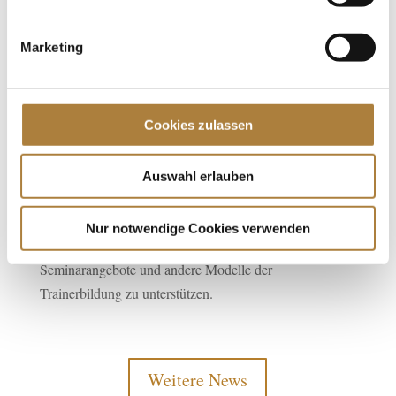
auch die mittlerweile als Trainerin tätige
Olympiasiegerin Heike Kemmer ans BLZ sowie Jill de
Marketing
Ridder und Bernadette Brune. Die beiden erfolgreichen
Dressurreiterinnen wollen künftig ihr Wissen und
Können auch als Trainer weitergeben.
Cookies zulassen
Die DOKR-Trainerakademie wird ermöglicht durch die
Unterstützung der Stiftung Deutscher Spitzenpferdesport
Auswahl erlauben
und der Liselott und Klaus Rheinberger Stiftung. Ziel ist
es, engagierte Trainer im Spitzenpferdesport durch
Nur notwendige Cookies verwenden
Praxis-Workshops, Trainer-Patenschaften,
Seminarangebote und andere Modelle der
Trainerbildung zu unterstützen.
Weitere News