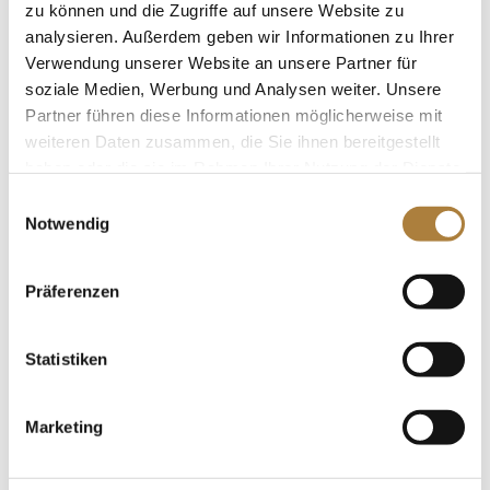
zu können und die Zugriffe auf unsere Website zu
analysieren. Außerdem geben wir Informationen zu Ihrer
Verwendung unserer Website an unsere Partner für
soziale Medien, Werbung und Analysen weiter. Unsere
Partner führen diese Informationen möglicherweise mit
weiteren Daten zusammen, die Sie ihnen bereitgestellt
„Die Pferde und der Reitsport haben unser
haben oder die sie im Rahmen Ihrer Nutzung der Dienste
ganzes Leben geprägt und uns so viele
gesammelt haben.
Einwilligungsauswahl
besondere Momente geschenkt, davon
Notwendig
möchten wir gerne etwas zurückgeben und
unterstützen, damit unsere Reitsportnation
Präferenzen
weiter so erfolgreich bleibt. Wir haben viele
talentierte Nachwuchsreiter und Pferde, die auf
einem erfolgreichen Weg sind, aber es braucht
Statistiken
die entsprechende Förderung und
Unterstützung, damit der Weg an die Spitze
Marketing
auch gelingt, denn Spitzenleistung bedeutet,
gewöhnliche Dinge außergewöhnlich gut zu
machen, deshalb sind wir als Förderer in der