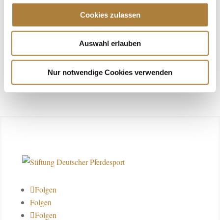
Stiftung engagiert.“
Cookies zulassen
Tanja Traupe und Uwe Xanke
Auswahl erlauben
Frankfurt am Main
Nur notwendige Cookies verwenden
Folgen
Folgen
Folgen