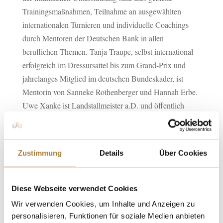
Trainingsmaßnahmen, Teilnahme an ausgewählten
internationalen Turnieren und individuelle Coachings
durch Mentoren der Deutschen Bank in allen
beruflichen Themen. Tanja Traupe, selbst international
erfolgreich im Dressursattel bis zum Grand-Prix und
jahrelanges Mitglied im deutschen Bundeskader, ist
Mentorin von Sanneke Rothenberger und Hannah Erbe.
Uwe Xanke ist Landstallmeister a.D. und öffentlich
bestellter und vereidigter Gutachter für Pferdezucht, -
haltung und –ausbildung. Selbst erfolgreich im Sattel bis
zur schweren Klasse berät er nach über 30 Jahren in
Zustimmung
Details
Über Cookies
geschäftsleitender Position von Verbänden und
Unternehmen im deutschen Pferdesport und der
Pferdezucht heute weltweit Organisationen auf diesem
Diese Webseite verwendet Cookies
Gebiet.
Wir verwenden Cookies, um Inhalte und Anzeigen zu
personalisieren, Funktionen für soziale Medien anbieten