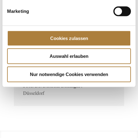
für diese Aufgabe und eine entsprechende
Marketing
Unterstützung faszinieren und damit ein Stück
Leidenschaft weitergeben, die ich selbst
erfahren durfte.
Cookies zulassen
Last but not least steht der faire Umgang mit
dem Sportpartner Pferd und ein besonderes
Maß an Horsemanship und Teamgedanke ganz
Auswahl erlauben
oben auf der Prioritätenliste.“
Nur notwendige Cookies verwenden
Prof. Dr. Dietrich Baumgart
Düsseldorf