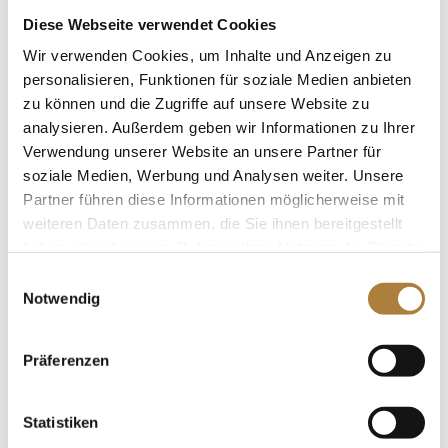
talentierten und qualifizierten
Diese Webseite verwendet Cookies
Nachwuchsreitern, die bereits eine
Wir verwenden Cookies, um Inhalte und Anzeigen zu
spezialisierte weitere Förderung in den
personalisieren, Funktionen für soziale Medien anbieten
Nachwuchskadern und Perspektivgruppen
zu können und die Zugriffe auf unsere Website zu
erhalten. Obwohl viele Eltern ihre Kinder in
analysieren. Außerdem geben wir Informationen zu Ihrer
der Jugendzeit nach Kräften unterstützen, fehlt
Verwendung unserer Website an unsere Partner für
es trotz dieses Engagements immer noch an
soziale Medien, Werbung und Analysen weiter. Unsere
ausreichend gutem Pferdematerial um
Partner führen diese Informationen möglicherweise mit
international in den Folgejahren oben
weiteren Daten zusammen, die Sie ihnen bereitgestellt
mitzuhalten. Darüber hinaus gehört nicht nur
haben oder die sie im Rahmen Ihrer Nutzung der Dienste
das tägliche Training sondern auch ein
gesammelt haben.
Einwilligungsauswahl
umfassendes Management von Pferden,
Notwendig
Reitern, Sponsoren, Trainern und der gesamten
Stallhaltung unter Einbeziehung moderner
digitaler Mittel und sozialer Medien dazu, um
Präferenzen
dauerhaft im Profilager erfolgreich zu sein.
Gerade in diesem Bereich würde ich mich
Statistiken
gerne engagieren und auch andere Menschen