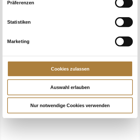
Präferenzen
Über uns
Datenschutz
Statistiken
Impressum
Kontakt
Marketing
Spendenkonto
Deutsche Bank AG Filiale Münster
IBAN DE10 4007 0080 0026 1545 00
Cookies zulassen
BIC DEUTDE3B400
Konto 026154500
Auswahl erlauben
BLZ 400 700 80
Nur notwendige Cookies verwenden
Newsletter
Möchten Sie regelmäßig über die Arbeit der Stiftung
Deutscher Pferdesport informiert werden? Dann
abonnieren Sie unseren kostenlosen Newsletter.