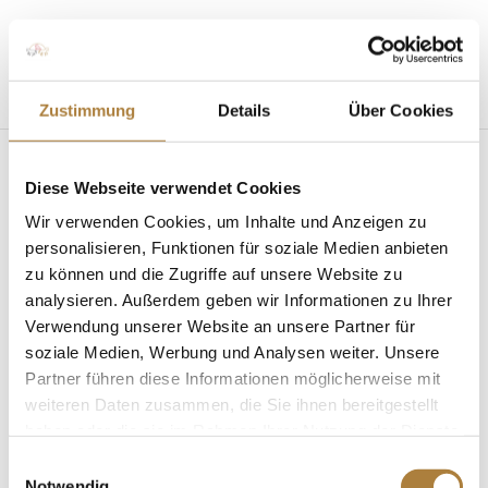
Seite wählen
Zustimmung
Details
Über Cookies
Diese Webseite verwendet Cookies
Lars Volmer Gewinner
Wir verwenden Cookies, um Inhalte und Anzeigen zu
U25 Springpokal
personalisieren, Funktionen für soziale Medien anbieten
zu können und die Zugriffe auf unsere Website zu
Mannheim 2022
analysieren. Außerdem geben wir Informationen zu Ihrer
Verwendung unserer Website an unsere Partner für
von
Jaqueline Kaldewey
|
11. Mai 2022
soziale Medien, Werbung und Analysen weiter. Unsere
Partner führen diese Informationen möglicherweise mit
weiteren Daten zusammen, die Sie ihnen bereitgestellt
haben oder die sie im Rahmen Ihrer Nutzung der Dienste
gesammelt haben.
Einwilligungsauswahl
Notwendig