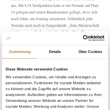
aus. Mit 8,54 Strafpunkten hatte er mit Nerrado auf Platz
14 gelegen und seinen Bundestrainer gefragt, ob es sich
noch lohne, am Sonntag anzutreten. Schließlich gehe
Nerrado auch noch in Zangersheide. „Eine Meisterschaft
wird immer zu Ende geritten“, gab ihm Peter Teeuwen
mit auf den Weg. Und das hat sich gelohnt: Mit zwei
fehlerfreien Runden in der finalen Wertung machte das
Paar aus Schleswig-Holstein zwölf Plätze gut und
Zustimmung
Details
Über Cookies
sicherte sich die Silbermedaille. Der Meistertitel ging an
Henrike Ostermann mit Air Force One. Bronze gewann
Diese Webseite verwendet Cookies
Tobias Kuhlage mit Chacco’s Girlstar.
Wir verwenden Cookies, um Inhalte und Anzeigen zu
Foto: Stefan Lafrentz (Archiv)
personalisieren, Funktionen für soziale Medien anbieten
zu können und die Zugriffe auf unsere Website zu
analysieren. Außerdem geben wir Informationen zu Ihrer
Verwendung unserer Website an unsere Partner für
Weitere News
soziale Medien, Werbung und Analysen weiter. Unsere