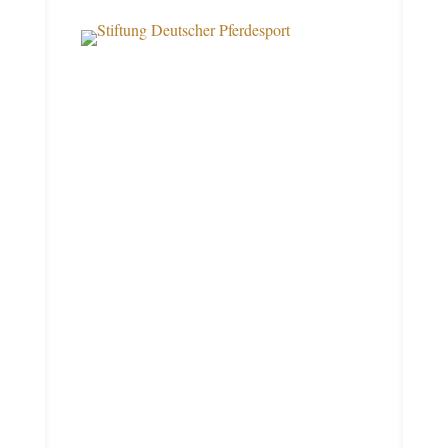
Über uns
Datenschutz
Impressum
Kontakt
Spendenkonto
Deutsche Bank AG Filiale Münster
IBAN DE10 4007 0080 0026 1545 00
BIC DEUTDE3B400
Konto 026154500