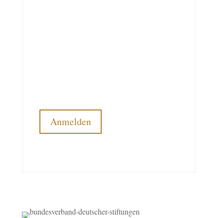
BLZ 400 700 80
Newsletter
Möchten Sie regelmäßig über die Arbeit der
Stiftung Deutscher Pferdesport informiert
werden? Dann abonnieren Sie unseren
kostenlosen Newsletter.
Anmelden