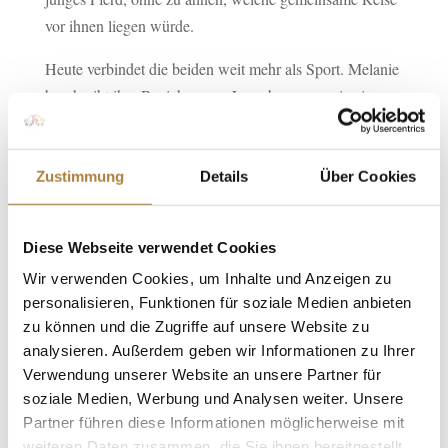
vor ihnen liegen würde.
Heute verbindet die beiden weit mehr als Sport. Melanie
beschreibt ihre Beziehung zu Loverboy gern wie eine
Ehe: mit Höhen und Tiefen, manchmal auch kleinen
Streitereien, aber mit grenzenlosem Vertrauen.
Gemeinsam kämpften sie sich bis an die internationale
Zustimmung
Details
Über Cookies
Spitze des Para-Dressursports. Es folgten Einzel-Bronze
und Team-Silber bei der Europameisterschaft in
Diese Webseite verwendet Cookies
Riesenbeck, die Berufung als Reserve für die
Wir verwenden Cookies, um Inhalte und Anzeigen zu
Paralympics in Paris und zuletzt Team-Gold bei der EM
personalisieren, Funktionen für soziale Medien anbieten
in Ermelo.
zu können und die Zugriffe auf unsere Website zu
analysieren. Außerdem geben wir Informationen zu Ihrer
2024 wurde Melanie Wienand für ihre
Verwendung unserer Website an unsere Partner für
außergewöhnliche Geschichte und ihre Leistungen als
soziale Medien, Werbung und Analysen weiter. Unsere
Behindertensportlerin des Jahres ausgezeichnet. Trotz
Partner führen diese Informationen möglicherweise mit
ihres enormen Trainingspensums gehören auch heute
weiteren Daten zusammen, die Sie ihnen bereitgestellt