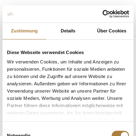
Seite wählen
Zustimmung
Details
Über Cookies
Diese Webseite verwendet Cookies
Carolina Miesner und
Wir verwenden Cookies, um Inhalte und Anzeigen zu
Jana Hofmeister
personalisieren, Funktionen für soziale Medien anbieten
zu können und die Zugriffe auf unsere Website zu
von
Insa Strothmann
|
19. September 2024
analysieren. Außerdem geben wir Informationen zu Ihrer
Verwendung unserer Website an unsere Partner für
soziale Medien, Werbung und Analysen weiter. Unsere
Partner führen diese Informationen möglicherweise mit
weiteren Daten zusammen, die Sie ihnen bereitgestellt
haben oder die sie im Rahmen Ihrer Nutzung der Dienste
Förderpatenschaft mit Carolina Miesner und Jana
gesammelt haben.
Einwilligungsauswahl
Hofmeister
Notwendig