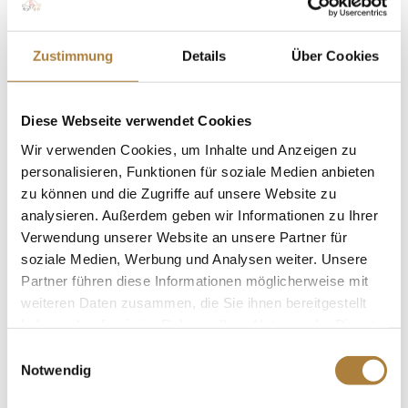
Turnieratmosphäre, wie zum Beispiel beim Pfingstturnier
in Wiesbaden vor dem Schloss, auf diese
Zustimmung
Details
Über Cookies
Veranstaltungen hatte ich mich sehr gefreut.“
Worauf freust du dich besonders,
wenn sich der Alltag wieder
Diese Webseite verwendet Cookies
einigermaßen eingependelt hat?
Wir verwenden Cookies, um Inhalte und Anzeigen zu
personalisieren, Funktionen für soziale Medien anbieten
Bianca: „Ich freue mich darauf, endlich wieder aufs
zu können und die Zugriffe auf unsere Website zu
Turnier zu fahren. Ich bin bereits mit meinen jungen
analysieren. Außerdem geben wir Informationen zu Ihrer
Pferden unterwegs gewesen, auf einem Late-Entry-
Verwendung unserer Website an unsere Partner für
Dressurturnier, das hat gut getan. Und ich freue mich
soziale Medien, Werbung und Analysen weiter. Unsere
darauf, wenn spätestens 2021 wieder große Turniere wie
Partner führen diese Informationen möglicherweise mit
Wiesbaden, Aachen oder Balve stattfinden. Und darauf,
weiteren Daten zusammen, die Sie ihnen bereitgestellt
haben oder die sie im Rahmen Ihrer Nutzung der Dienste
wenn wir dort wieder mit Freunden und anderen Reitern
gesammelt haben.
zusammen kommen können und nicht nur reiten und
Einwilligungsauswahl
Notwendig
danach so schnell wie möglich wieder den Platz
verlassen.“