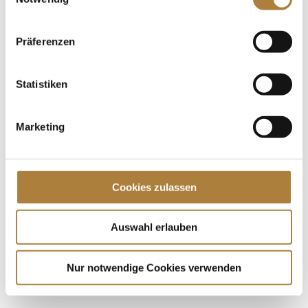
Dressurreiter von den Paralympics in Paris mit nach
Hause. Ein Erfolg, der sich bereits im vergangenen
Jahr bei den...
Präferenzen
Spenden
Statistiken
Jede Spende zählt!
Marketing
Aktuelle News
Die Finalteilnehmer von Deutschlands U25
Springpokal
Cookies zulassen
Talentpool-Athlet Calvin Böckmann wird U25-
Weltmeister
100. Geburtstag von HGW: Warendorf erinnert an
Auswahl erlauben
eine Legende des Pferdesports
Nur notwendige Cookies verwenden