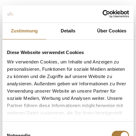
Seite wählen
Zustimmung
Details
Über Cookies
Diese Webseite verwendet Cookies
Wir verwenden Cookies, um Inhalte und Anzeigen zu
personalisieren, Funktionen für soziale Medien anbieten
zu können und die Zugriffe auf unsere Website zu
analysieren. Außerdem geben wir Informationen zu Ihrer
Para-Dressur: erfolgreiche Resonanz nach den
Paralympics
Verwendung unserer Website an unsere Partner für
von
Insa Strothmann
|
09. September 2024
|
News
,
soziale Medien, Werbung und Analysen weiter. Unsere
Para-Sport
Partner führen diese Informationen möglicherweise mit
weiteren Daten zusammen, die Sie ihnen bereitgestellt
Interview mit DOKR-Geschäftsführer Dr. Dennis
haben oder die sie im Rahmen Ihrer Nutzung der Dienste
Peiler Sechs Medaillen – drei silberne und drei
gesammelt haben.
bronzene – bringen die deutschen Para-
Einwilligungsauswahl
Notwendig