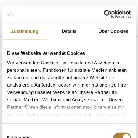
Seite wählen
Zustimmung
Details
Über Cookies
Diese Webseite verwendet Cookies
Wir verwenden Cookies, um Inhalte und Anzeigen zu
personalisieren, Funktionen für soziale Medien anbieten
zu können und die Zugriffe auf unsere Website zu
Halla-Wanderpreis beim TSCHIO Aachen
verliehen
analysieren. Außerdem geben wir Informationen zu Ihrer
von
Insa Strothmann
|
26. Mai 2026
|
Halla-
Verwendung unserer Website an unsere Partner für
Wanderpreis
,
News
soziale Medien, Werbung und Analysen weiter. Unsere
Partner führen diese Informationen möglicherweise mit
Auszeichnung für das erfolgreichste Springpferd des
weiteren Daten zusammen, die Sie ihnen bereitgestellt
TSCHIO Aachen Der Halla-Wanderpreis, benannt
haben oder die sie im Rahmen Ihrer Nutzung der Dienste
nach der legendären Stute Halla von Hans Günter
gesammelt haben.
Winkler, wird seit 1996 an das erfolgreichste
Einwilligungsauswahl
Notwendig