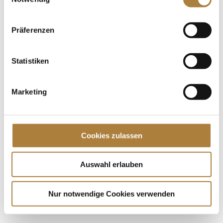
Springpferd des Aachener Turniers verliehen. Die
besondere Auszeichnung...
Präferenzen
Spenden
Jede Spende zählt!
Statistiken
Aktuelle News
Marketing
Die Finalteilnehmer von Deutschlands U25
Springpokal
Talentpool-Athlet Calvin Böckmann wird U25-
Cookies zulassen
Weltmeister
100. Geburtstag von HGW: Warendorf erinnert an
eine Legende des Pferdesports
Auswahl erlauben
Nur notwendige Cookies verwenden