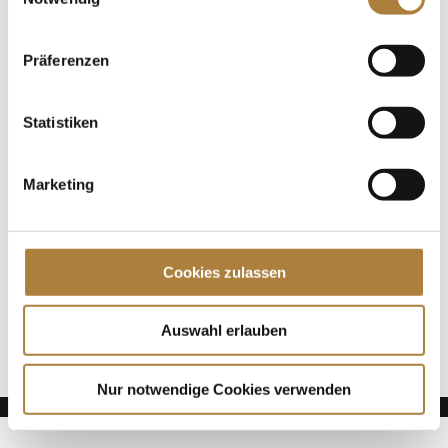
Deutscher Spitzenpferdesport aufgenommen
worden. Katharina Roth wird das Team Neuss als
Förderpatin unterstützen....
Präferenzen
Spenden
Statistiken
Jede Spende zählt!
Marketing
Aktuelle News
Talentpool-Athlet Calvin Böckmann wird U25-
Weltmeister
Cookies zulassen
100. Geburtstag von HGW: Warendorf erinnert an
eine Legende des Pferdesports
Goldenes Reitabzeichen für Carolina Miesner
Auswahl erlauben
Nur notwendige Cookies verwenden