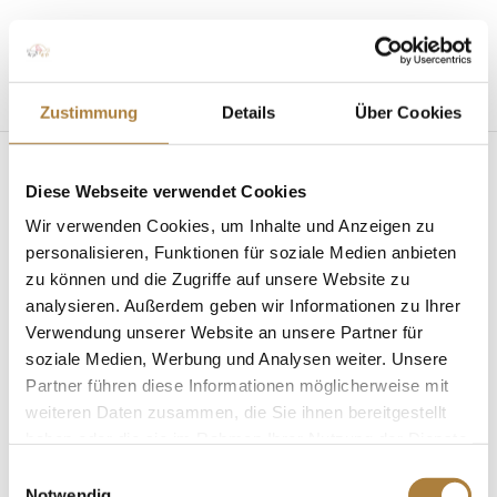
Seite wählen
Zustimmung
Details
Über Cookies
Diese Webseite verwendet Cookies
Wir verwenden Cookies, um Inhalte und Anzeigen zu
personalisieren, Funktionen für soziale Medien anbieten
zu können und die Zugriffe auf unsere Website zu
analysieren. Außerdem geben wir Informationen zu Ihrer
Voltigierteam Neuss hat mit Katharina Roth
Förderpatin gefunden
Verwendung unserer Website an unsere Partner für
von
Insa Strothmann
|
17. Februar 2018
|
News
,
soziale Medien, Werbung und Analysen weiter. Unsere
Talentpool für Förderpatenschaften
Partner führen diese Informationen möglicherweise mit
weiteren Daten zusammen, die Sie ihnen bereitgestellt
„Das Dreieck ist das Besondere“ Warendorf/Neuss.
haben oder die sie im Rahmen Ihrer Nutzung der Dienste
Die erste Mannschaft des Voltigierteams Neuss ist in
gesammelt haben.
den Talentpool für Förderpatenschaften der Stiftung
Einwilligungsauswahl
Notwendig