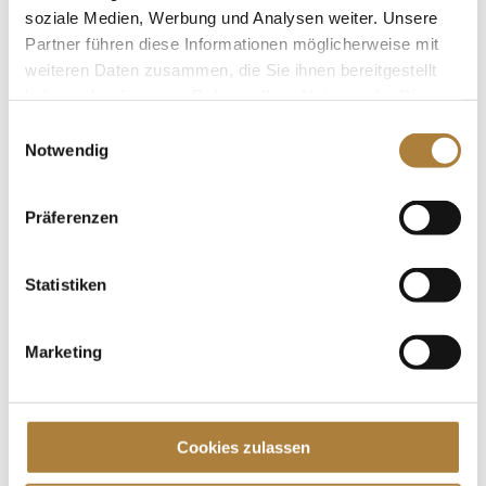
Professor Dr. Bernd Heicke, dem im Rahmen der
soziale Medien, Werbung und Analysen weiter. Unsere
Siegerehrung der...
Partner führen diese Informationen möglicherweise mit
weiteren Daten zusammen, die Sie ihnen bereitgestellt
haben oder die sie im Rahmen Ihrer Nutzung der Dienste
gesammelt haben.
Einwilligungsauswahl
Notwendig
Talentpool-Athlet Jerôme Robiné siegt im U25-
Förderpreis Vielseitigkeit
von
fn press
|
25. August 2022
|
News
,
Talentpool
Präferenzen
für Förderpatenschaften
Statistiken
Alina Dibowski und ehemaliger Talentpool-Athlet
Calvin Böckmann auf den Plätzen zwei und drei
Warendorf. Zum zweiten Mal in Folge ist Jérôme
Marketing
Robiné Gewinner im U25-Förderpreis Vielseitigkeit,
der in diesem Jahr sein zehnjähriges Jubiläum feiert.
Den zweiten Platz in...
Cookies zulassen
Spenden