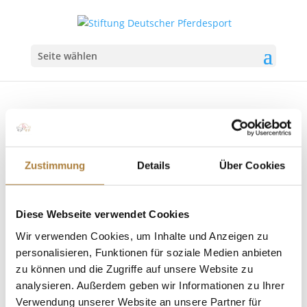
Seite wählen
Zustimmung
Details
Über Cookies
Goldenes Reiterkreuz für Prof. Dr. Bernd
Heicke
von
Insa Strothmann
|
10. Juni 2025
|
Mit Sicherheit
Diese Webseite verwendet Cookies
besser reiten
,
News
Wir verwenden Cookies, um Inhalte und Anzeigen zu
Langjähriger Förderer des Vielseitigkeitssports und
personalisieren, Funktionen für soziale Medien anbieten
der Stiftung Deutscher Pferdesport ausgezeichnet
zu können und die Zugriffe auf unsere Website zu
Die Stiftung Deutscher Pferdesport freut sich
analysieren. Außerdem geben wir Informationen zu Ihrer
außerordentlich über die verdiente Ehrung von
Verwendung unserer Website an unsere Partner für