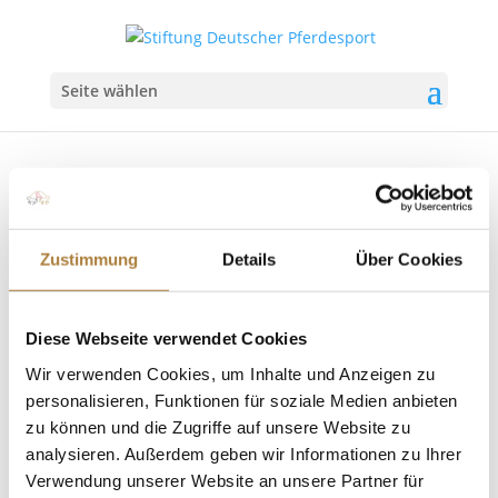
Seite wählen
Zustimmung
Details
Über Cookies
Franziska Stieglmaier neu im Talentpool für
Förderpatenschaften
Diese Webseite verwendet Cookies
von
Insa Strothmann
|
20. März 2026
|
News
,
Talentpool für Förderpatenschaften
Wir verwenden Cookies, um Inhalte und Anzeigen zu
personalisieren, Funktionen für soziale Medien anbieten
Förderung für Dressurreiterin Franziska Stieglmaier
zu können und die Zugriffe auf unsere Website zu
Franziska Stieglmaier erhält im Rahmen des
analysieren. Außerdem geben wir Informationen zu Ihrer
Talentpools der Stiftung Deutscher Pferdesport eine
Verwendung unserer Website an unsere Partner für