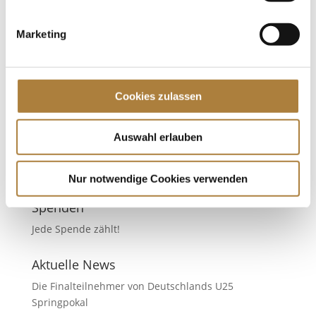
DOKR-Trainerkongress 2020: Familie Tebbel
von
Inga Schmidt
|
06. November 2020
|
DOKR-
Marketing
Trainerakademie
,
News
Ein Familienerfolg Warendorf. Justine und Maurice
Tebbel sind hocherfolgreich im Springsattel
Cookies zulassen
unterwegs – ein Familienerfolg, denn ihr Vater René
ist der Trainer der beiden und Mutter Erika managt
im Hintergrund. Beim DOKR-Trainerkongress 2020,
Auswahl erlauben
präsentiert von der...
Nur notwendige Cookies verwenden
Nächste Einträge »
Spenden
Jede Spende zählt!
Aktuelle News
Die Finalteilnehmer von Deutschlands U25
Springpokal