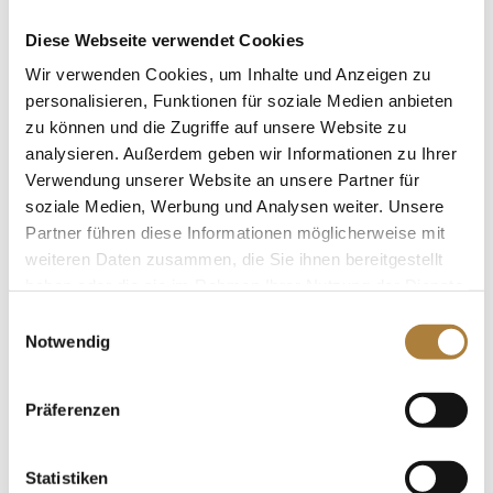
Trainerkongresses 2020, präsentiert von der Stiftung
Deutscher Spitzenpferdesport, einen...
Diese Webseite verwendet Cookies
Wir verwenden Cookies, um Inhalte und Anzeigen zu
personalisieren, Funktionen für soziale Medien anbieten
zu können und die Zugriffe auf unsere Website zu
DOKR-Trainerkongress 2020: Ingrid Klimke
analysieren. Außerdem geben wir Informationen zu Ihrer
von
Inga Schmidt
|
06. November 2020
|
DOKR-
Verwendung unserer Website an unsere Partner für
Trainerakademie
,
News
soziale Medien, Werbung und Analysen weiter. Unsere
Partner führen diese Informationen möglicherweise mit
Es geht um Herzblut Warendorf. Als frischgebackene
weiteren Daten zusammen, die Sie ihnen bereitgestellt
Deutsche Meisterin war auch Ingrid Klimke beim
haben oder die sie im Rahmen Ihrer Nutzung der Dienste
DOKR-Trainerkongress 2020, präsentiert von der
gesammelt haben.
Einwilligungsauswahl
Stiftung Deutscher Spitzenpferdesport, zu Gast. Sie
Notwendig
hat berichtet, welche Ansprüche sie an einen
Spitzentrainer hat und...
Präferenzen
Statistiken