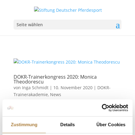
Seite wählen
DOKR-Trainerkongress 2020: Monica
Theodorescu
von
Inga Schmidt
|
10. November 2020
|
DOKR-
Trainerakademie
,
News
Über die Arbeit der Bundestrainer Dressur
Warendorf. Drei Säulen bilden die Basis der Arbeit
der Bundestrainer Dressur. Cheftrainerin Monica
Zustimmung
Details
Über Cookies
Theodorescu hat im Rahmen des DOKR-