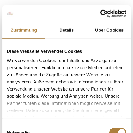
Seite wählen
Zustimmung
Details
Über Cookies
Diese Webseite verwendet Cookies
Wir verwenden Cookies, um Inhalte und Anzeigen zu
personalisieren, Funktionen für soziale Medien anbieten
zu können und die Zugriffe auf unsere Website zu
analysieren. Außerdem geben wir Informationen zu Ihrer
Talentpool: Anna Lena Schaaf als Toptalent des
Jahres 2019 nominiert
Verwendung unserer Website an unsere Partner für
von
Inga Schmidt
|
14. Januar 2020
|
News
,
soziale Medien, Werbung und Analysen weiter. Unsere
Talentpool für Förderpatenschaften
Partner führen diese Informationen möglicherweise mit
weiteren Daten zusammen, die Sie ihnen bereitgestellt
Von Adrenalin und Bauchkribbeln Unsere
haben oder die sie im Rahmen Ihrer Nutzung der Dienste
Talentpool-Athletin Anna Lena Schaaf ist vom
gesammelt haben.
Landessportbund Nordrhein-Westfalen e.V. für die
Einwilligungsauswahl
Notwendig