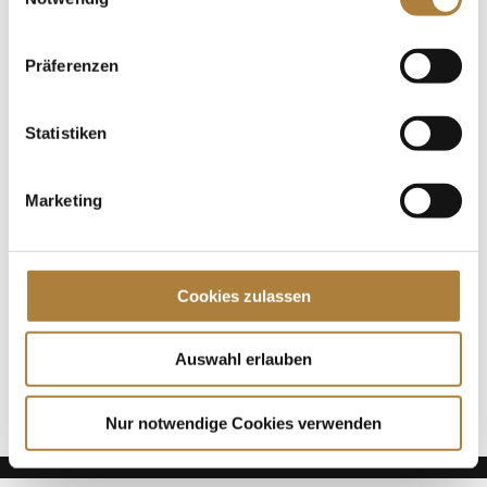
Wahl „Toptalent des Jahres 2019“ nominiert. Wir
drücken ihr fest die Daumen! Hier geht es zur
Abstimmung. Foto: Martin...
Präferenzen
Spenden
Statistiken
Jede Spende zählt!
Marketing
Aktuelle News
Die Finalteilnehmer von Deutschlands U25
Springpokal
Cookies zulassen
Talentpool-Athlet Calvin Böckmann wird U25-
Weltmeister
100. Geburtstag von HGW: Warendorf erinnert an
Auswahl erlauben
eine Legende des Pferdesports
Nur notwendige Cookies verwenden