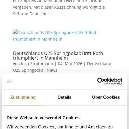
ein Stilpreis „in Memoriam Hermann Schridde“
vergeben. Mit dieser Auszeichnung würdigt die
Stiftung Deutscher...
Deutschlands U25 Springpokal: Britt Roth
triumphiert in Mannheim
von
Insa Strothmann
|
04. Mai 2026
|
Deutschlands
U25 Springpokal
,
News
Echte Familienangelegenheit bei Familie Roth Beim
Mannheimer Maimarktturnier präsentierten die
Nachwuchsspringreiter ihr Können in der zweiten
Zustimmung
Details
Über Cookies
Qualifikation von Deutschlands U25 Springpokal der
Stiftung Deutscher Pferdesport und Holger Hetzel.
Am Ende war es Britt...
Diese Webseite verwendet Cookies
Wir verwenden Cookies, um Inhalte und Anzeigen zu