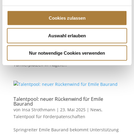
Finale ruft!
von
Insa Strothmann
|
24. Juni 2025
|
Deutschlands
U25 Springpokal
,
News
Cookies zulassen
Für wen sich der Traum vom Start beim CHIO Aachen
Auswahl erlauben
erfüllt Vier spannende Etappen, viele starke Ritte
und jetzt ist es so weit: Die 20 Finalistinnen und
Finalisten für Deutschlands U25 Springpokal 2025
Nur notwendige Cookies verwenden
stehen fest! Sie alle haben sich auf den
Turnierplätzen in Hagen,...
Talentpool: neuer Rückenwind für Emile
Baurand
von
Insa Strothmann
|
23. Mai 2025
|
News
,
Talentpool für Förderpatenschaften
Springreiter Emile Baurand bekommt Unterstützung