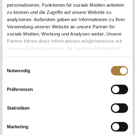
personalisieren, Funktionen für soziale Medien anbieten
zu können und die Zugriffe auf unsere Website zu
analysieren. Außerdem geben wir Informationen zu Ihrer
Verwendung unserer Website an unsere Partner für
Talentpool-Förderpatenschaft für Calvin
Böckmann
soziale Medien, Werbung und Analysen weiter. Unsere
von
Insa Strothmann
|
11. August 2025
|
News
,
Partner führen diese Informationen möglicherweise mit
Talentpool für Förderpatenschaften
weiteren Daten zusammen, die Sie ihnen bereitgestellt
haben oder die sie im Rahmen Ihrer Nutzung der Dienste
Calvin Böckmann erhält neue Unterstützung im
gesammelt haben.
Einwilligungsauswahl
Talentpool – Familie Rosendahl wird Förderpartner
Notwendig
Vielseitigkeits- und Springreiter Calvin Böckmann
bekommt neue Unterstützung im Rahmen des
Talentpools der Stiftung Deutscher Pferdesport:
Präferenzen
Ursula und Joachim Rosendahl aus...
Statistiken
Marketing
Deutschlands U25 Springpokal 2025 – Das