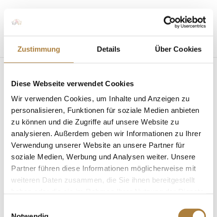
Seite wählen
Zustimmung
Details
Über Cookies
Diese Webseite verwendet Cookies
Wir verwenden Cookies, um Inhalte und Anzeigen zu
personalisieren, Funktionen für soziale Medien anbieten
zu können und die Zugriffe auf unsere Website zu
Stifterforum 2026 in Hamburg
von
Insa Strothmann
|
19. März 2026
|
News
analysieren. Außerdem geben wir Informationen zu Ihrer
Verwendung unserer Website an unsere Partner für
Die WM in Aachen im Mittelpunkt In diesem Jahr war
soziale Medien, Werbung und Analysen weiter. Unsere
die Stiftung Deutscher Pferdesport mit ihrem
Partner führen diese Informationen möglicherweise mit
Stifterforum in der Hansestadt Hamburg zu Gast.
weiteren Daten zusammen, die Sie ihnen bereitgestellt
Gemeinsam mit der Förderfamilie Schwiebert wurde
haben oder die sie im Rahmen Ihrer Nutzung der Dienste
an zwei Tagen ein vielseitiges Programm gestaltet,
gesammelt haben.
Einwilligungsauswahl
dass den passenden...
Notwendig