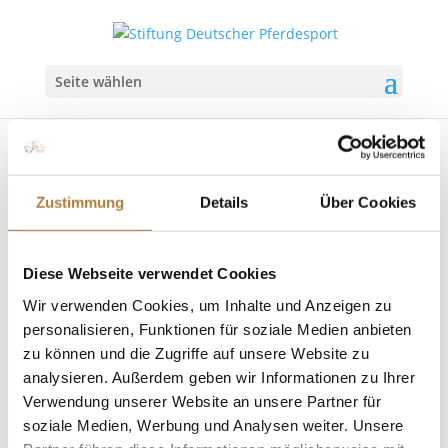
Seite wählen
Zustimmung
Details
Über Cookies
Dressurtrainer Jonny Hilberath verstorben
Diese Webseite verwendet Cookies
von
Insa Strothmann
|
05. März 2025
|
News
Wir verwenden Cookies, um Inhalte und Anzeigen zu
Trauer um außergewöhnlichen Pferdemenschen Mit
personalisieren, Funktionen für soziale Medien anbieten
großer Trauer reagiert der deutsche Pferdesport auf
zu können und die Zugriffe auf unsere Website zu
den Tod von Jonny Hilberath. Der geschätzte
analysieren. Außerdem geben wir Informationen zu Ihrer
Dressurausbilder und Co-Bundestrainer verstarb am
Verwendung unserer Website an unsere Partner für
5. März 2025. „Jonny Hilberath war eine
soziale Medien, Werbung und Analysen weiter. Unsere
herausragende Persönlichkeit im...