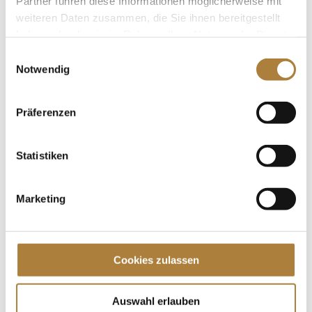
Partner führen diese Informationen möglicherweise mit
weiteren Daten zusammen, die Sie ihnen bereitgestellt
haben oder die sie im Rahmen Ihrer Nutzung der Dienste
gesammelt haben.
Einwilligungsauswahl
Trauer um Friedhelm Runge
Notwendig
von
Insa Strothmann
|
09. Dezember 2024
|
Allgemein
,
News
Präferenzen
Langjähriger Förderer der Stiftung Deutscher
Pferdesport verstorben Die Stiftung Deutscher
Statistiken
Pferdesport trauert um Friedhelm Runge, der am 29.
November 2024 im Alter von 85 Jahren verstorben
ist. Mit ihm verliert die Gemeinschaft nicht nur einen
Marketing
herausragenden...
Spenden
Cookies zulassen
Jede Spende zählt!
Auswahl erlauben
Aktuelle News