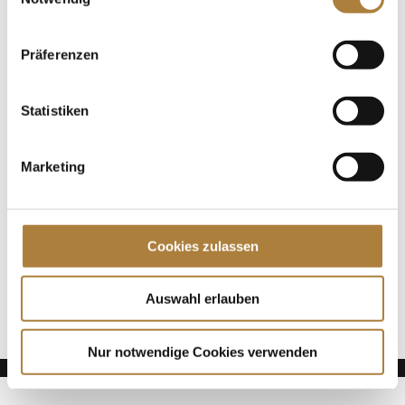
Dressurserie Piaff-Förderpreis gewonnen. Im
Rahmen des internationalen Hallenturniers Stuttgart
German Masters gewann sie mit ihrem...
Präferenzen
Spenden
Statistiken
Jede Spende zählt!
Marketing
Aktuelle News
Talentpool-Athlet Calvin Böckmann wird U25-
Weltmeister
Cookies zulassen
100. Geburtstag von HGW: Warendorf erinnert an
eine Legende des Pferdesports
Goldenes Reitabzeichen für Carolina Miesner
Auswahl erlauben
Nur notwendige Cookies verwenden