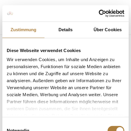
Seite wählen
Zustimmung
Details
Über Cookies
Diese Webseite verwendet Cookies
Wir verwenden Cookies, um Inhalte und Anzeigen zu
personalisieren, Funktionen für soziale Medien anbieten
zu können und die Zugriffe auf unsere Website zu
analysieren. Außerdem geben wir Informationen zu Ihrer
Talentpool: Bianca Nowag und Sir Hohenstein
gewinnen Piaff-Förderpreis-Finale
Verwendung unserer Website an unsere Partner für
von
fn press
|
18. November 2019
|
News
,
soziale Medien, Werbung und Analysen weiter. Unsere
Talentpool für Förderpatenschaften
Partner führen diese Informationen möglicherweise mit
weiteren Daten zusammen, die Sie ihnen bereitgestellt
Talentpoolathletin dominiert hochkarätig besetzte
haben oder die sie im Rahmen Ihrer Nutzung der Dienste
Prüfung der U25-Dressurreiter Stuttgart. Bianca
gesammelt haben.
Nowag hat das 20. Finale der Nachwuchs-
Einwilligungsauswahl
Notwendig