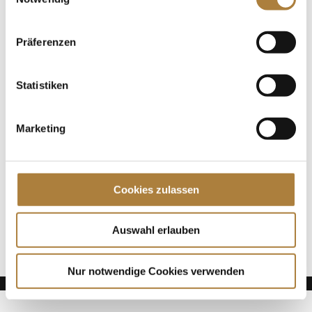
drehen“ der DOKR-Trainerakademie haben sich rund
20 Bundes-, Landes- und Kadertrainer dazu
inspirieren lassen, über den...
Präferenzen
Spenden
Statistiken
Jede Spende zählt!
Marketing
Aktuelle News
Talentpool-Athlet Calvin Böckmann wird U25-
Weltmeister
Cookies zulassen
100. Geburtstag von HGW: Warendorf erinnert an
eine Legende des Pferdesports
Goldenes Reitabzeichen für Carolina Miesner
Auswahl erlauben
Nur notwendige Cookies verwenden