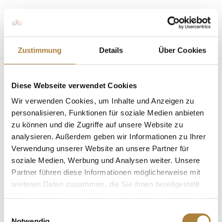
Seite wählen
Zustimmung
Details
Über Cookies
Diese Webseite verwendet Cookies
Wir verwenden Cookies, um Inhalte und Anzeigen zu
personalisieren, Funktionen für soziale Medien anbieten
zu können und die Zugriffe auf unsere Website zu
analysieren. Außerdem geben wir Informationen zu Ihrer
DOKR-Trainerakademie: Toptrainer besuchen
Seminar zum Führungsverhalten
Verwendung unserer Website an unsere Partner für
von
fn press
|
22. November 2017
|
DOKR-
soziale Medien, Werbung und Analysen weiter. Unsere
Trainerakademie
,
News
Partner führen diese Informationen möglicherweise mit
weiteren Daten zusammen, die Sie ihnen bereitgestellt
Alte Muster überdenken Warendorf. Zutrauen,
haben oder die sie im Rahmen Ihrer Nutzung der Dienste
loslassen und experimentieren: Im Rahmen des
gesammelt haben.
Seminars „Musterbrecher: Die Kunst das Spiel zu
Einwilligungsauswahl
Notwendig