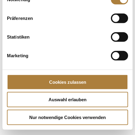
Nationen beim...
Präferenzen
Spenden
Jede Spende zählt!
Statistiken
Aktuelle News
Talentpool-Athlet Calvin Böckmann wird U25-
Marketing
Weltmeister
100. Geburtstag von HGW: Warendorf erinnert an
eine Legende des Pferdesports
Cookies zulassen
Goldenes Reitabzeichen für Carolina Miesner
Auswahl erlauben
Nur notwendige Cookies verwenden