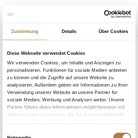
Seite wählen
Zustimmung
Details
Über Cookies
Diese Webseite verwendet Cookies
Wir verwenden Cookies, um Inhalte und Anzeigen zu
personalisieren, Funktionen für soziale Medien anbieten
zu können und die Zugriffe auf unsere Website zu
Stifterfrühstück beim CHIO Aachen
von
Insa Strothmann
|
09. Juli 2024
|
Allgemein
,
analysieren. Außerdem geben wir Informationen zu Ihrer
News
Verwendung unserer Website an unsere Partner für
soziale Medien, Werbung und Analysen weiter. Unsere
Treffen von Förderern und Freunden der Stiftung
Partner führen diese Informationen möglicherweise mit
Deutscher Pferdesport beim Weltfest des
weiteren Daten zusammen, die Sie ihnen bereitgestellt
Pferdesports Aachen. Der CHIO Aachen ist jedes Jahr
haben oder die sie im Rahmen Ihrer Nutzung der Dienste
ein Highlight der Pferdebranche. In der Aachener
gesammelt haben.
Einwilligungsauswahl
Soers trifft sich die Pferdesportelite aus über 30
Notwendig