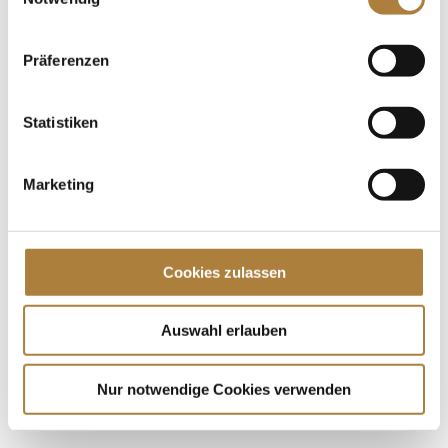
für Medienvertreter und Zuschauer an den
Vorbereitungsplätzen zur...
Präferenzen
Spenden
Jede Spende zählt!
Statistiken
Aktuelle News
Marketing
Talentpool-Athlet Calvin Böckmann wird U25-
Weltmeister
100. Geburtstag von HGW: Warendorf erinnert an
Cookies zulassen
eine Legende des Pferdesports
Goldenes Reitabzeichen für Carolina Miesner
Auswahl erlauben
Nur notwendige Cookies verwenden