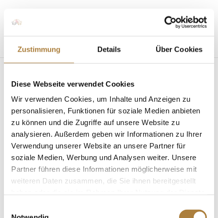
Seite wählen
Zustimmung
Details
Über Cookies
Diese Webseite verwendet Cookies
Wir verwenden Cookies, um Inhalte und Anzeigen zu
personalisieren, Funktionen für soziale Medien anbieten
zu können und die Zugriffe auf unsere Website zu
Info-Stewards wieder vor Ort beim CHIO
Aachen
analysieren. Außerdem geben wir Informationen zu Ihrer
von
Insa Strothmann
|
03. Juli 2025
|
Info-Stewards
,
Verwendung unserer Website an unsere Partner für
News
soziale Medien, Werbung und Analysen weiter. Unsere
Partner führen diese Informationen möglicherweise mit
Interview mit Thies Kaspareit zu den Aufgaben am
weiteren Daten zusammen, die Sie ihnen bereitgestellt
Vorbereitungsplatz Die Info-Stewards der Deutschen
haben oder die sie im Rahmen Ihrer Nutzung der Dienste
Reiterlichen Vereinigung (FN) stehen auch in diesem
gesammelt haben.
Jahr beim CHIO Aachen wieder als Ansprechpartner
Einwilligungsauswahl
Notwendig