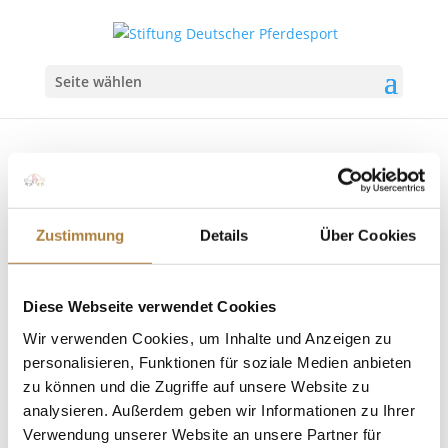
Seite wählen
Zustimmung
Details
Über Cookies
Rückblick vom Stifterforum 2024
von
Insa Strothmann
|
18. Juni 2024
|
Allgemein
,
News
Diese Webseite verwendet Cookies
Wir verwenden Cookies, um Inhalte und Anzeigen zu
Eine besondere Atmosphäre im Schloss Melschede
personalisieren, Funktionen für soziale Medien anbieten
im Sauerland Sie ist jedes Jahr die wichtigste
zu können und die Zugriffe auf unsere Website zu
Veranstaltung für die Stiftung Deutscher Pferdesport
– die Jahreshaupttagung, ihr Stifterforum. Die
analysieren. Außerdem geben wir Informationen zu Ihrer
Abendveranstaltung lief in diesem Jahr unter dem
Verwendung unserer Website an unsere Partner für