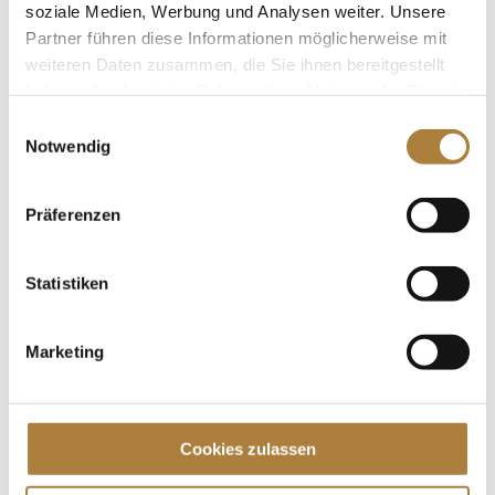
Motto „Quo Vadis...
soziale Medien, Werbung und Analysen weiter. Unsere
Partner führen diese Informationen möglicherweise mit
weiteren Daten zusammen, die Sie ihnen bereitgestellt
haben oder die sie im Rahmen Ihrer Nutzung der Dienste
gesammelt haben.
Einwilligungsauswahl
Das Stifterforum in Balve
Notwendig
von
Insa Strothmann
|
18. Juni 2024
|
Allgemein
,
News
Präferenzen
Astrid Schulte bleibt Sprecherin des Stiftungsrats Im
Schloss Melschede, in Sundern im schönen
Sauerland und nicht unweit vom LONGINES Balve
Statistiken
Optimum entfernt, tagte im Juni 2024 das
Stifterforum, um die Stiftungsprojekte vorzustellen
Marketing
und Potenziale der Stiftungsarbeit...
Spenden
Cookies zulassen
Jede Spende zählt!