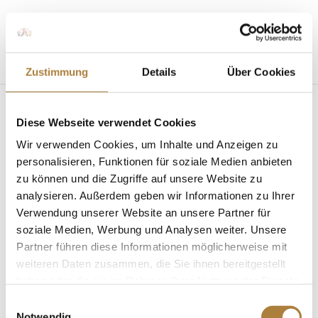
Seite wählen
Zustimmung
Details
Über Cookies
Diese Webseite verwendet Cookies
Wir verwenden Cookies, um Inhalte und Anzeigen zu
personalisieren, Funktionen für soziale Medien anbieten
zu können und die Zugriffe auf unsere Website zu
analysieren. Außerdem geben wir Informationen zu Ihrer
„Start frei – im Cross dabei“ in Langenfeld und
Münchehofe
Verwendung unserer Website an unsere Partner für
von
fn press
|
16. Oktober 2019
|
Mit Sicherheit
soziale Medien, Werbung und Analysen weiter. Unsere
besser reiten
,
News
Partner führen diese Informationen möglicherweise mit
weiteren Daten zusammen, die Sie ihnen bereitgestellt
Vielseitigkeits-Informationsveranstaltung im
haben oder die sie im Rahmen Ihrer Nutzung der Dienste
Rheinland und Berlin-Brandenburg
gesammelt haben.
Langenfeld/Münchehofe. Dressur, Springen und
Einwilligungsauswahl
Notwendig