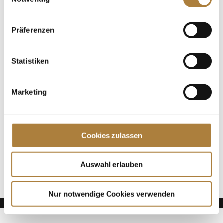
Geländereiten – die Vielseitigkeit ist die
abwechslungsreichste Disziplin des Pferdesports, die
reiterliches Können und gegenseitiges Vertrauen...
Präferenzen
Spenden
Statistiken
Jede Spende zählt!
Marketing
Aktuelle News
Talentpool-Athlet Calvin Böckmann wird U25-
Weltmeister
Cookies zulassen
100. Geburtstag von HGW: Warendorf erinnert an
eine Legende des Pferdesports
Goldenes Reitabzeichen für Carolina Miesner
Auswahl erlauben
Nur notwendige Cookies verwenden