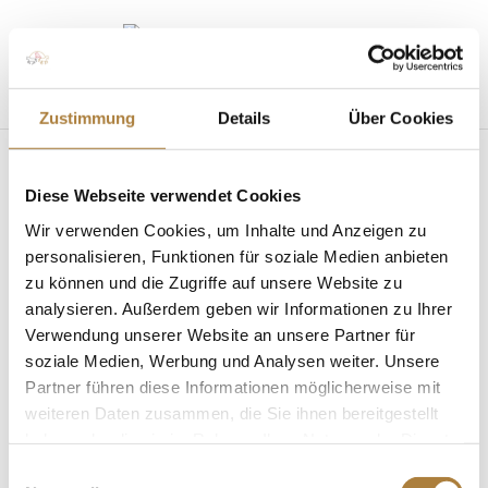
Seite wählen
Zustimmung
Details
Über Cookies
Diese Webseite verwendet Cookies
Wir verwenden Cookies, um Inhalte und Anzeigen zu
personalisieren, Funktionen für soziale Medien anbieten
zu können und die Zugriffe auf unsere Website zu
Deutschlands U25 Springpokal: Drei Finalisten
analysieren. Außerdem geben wir Informationen zu Ihrer
in den Bundeskader berufen
Verwendung unserer Website an unsere Partner für
von
Insa Strothmann
|
23. Januar 2020
|
soziale Medien, Werbung und Analysen weiter. Unsere
Deutschlands U25 Springpokal
,
News
Partner führen diese Informationen möglicherweise mit
weiteren Daten zusammen, die Sie ihnen bereitgestellt
Philipp Schulze Topphoff, Justine Tebbel und Cedric
Wolf neu dabei Warendorf. Philipp Schulze Topphoff
haben oder die sie im Rahmen Ihrer Nutzung der Dienste
mit Concordess NRW, Justine Tebbel mit Light Star
gesammelt haben.
Einwilligungsauswahl