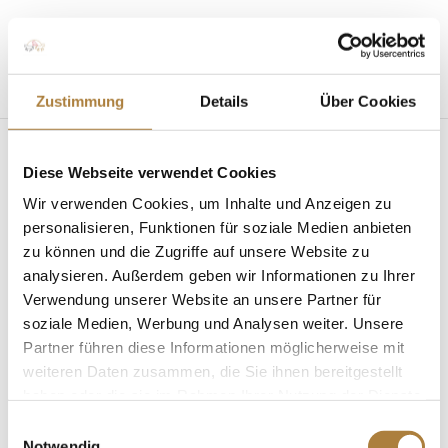
Seite wählen
Zustimmung
Details
Über Cookies
Diese Webseite verwendet Cookies
Wir verwenden Cookies, um Inhalte und Anzeigen zu
personalisieren, Funktionen für soziale Medien anbieten
zu können und die Zugriffe auf unsere Website zu
Friedensreiterpreis für Peter Hofmann
von
fn press
|
01. September 2022
|
News
analysieren. Außerdem geben wir Informationen zu Ihrer
Verwendung unserer Website an unsere Partner für
Vorstandsmitglied der Stiftung Deutscher
soziale Medien, Werbung und Analysen weiter. Unsere
Spitzenpferdesport beim Turnier der Sieger in
Partner führen diese Informationen möglicherweise mit
Münster ausgezeichnet Mannheim. Peter Hofmann,
weiteren Daten zusammen, die Sie ihnen bereitgestellt
Präsidiumsmitglied der Deutschen Reiterlichen
haben oder die sie im Rahmen Ihrer Nutzung der Dienste
Vereinigung (FN), Vorsitzender des Springausschuss
gesammelt haben.
Einwilligungsauswahl
des Deutschen Olympiade-Komitees für...
Notwendig