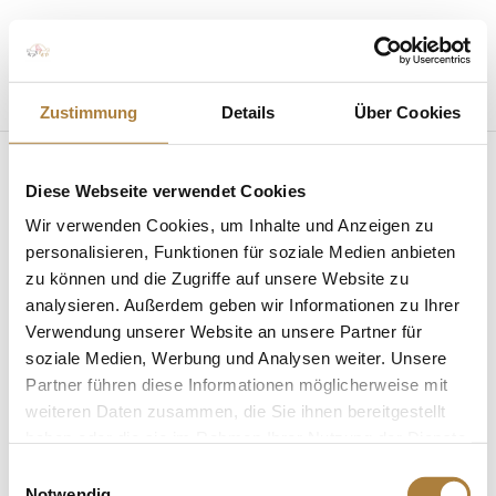
Seite wählen
Zustimmung
Details
Über Cookies
Diese Webseite verwendet Cookies
Wir verwenden Cookies, um Inhalte und Anzeigen zu
personalisieren, Funktionen für soziale Medien anbieten
zu können und die Zugriffe auf unsere Website zu
Stifterfrühstück beim CHIO Aachen
von
Insa Strothmann
|
09. Juli 2024
|
Allgemein
,
analysieren. Außerdem geben wir Informationen zu Ihrer
News
Verwendung unserer Website an unsere Partner für
soziale Medien, Werbung und Analysen weiter. Unsere
Treffen von Förderern und Freunden der Stiftung
Partner führen diese Informationen möglicherweise mit
Deutscher Pferdesport beim Weltfest des
weiteren Daten zusammen, die Sie ihnen bereitgestellt
Pferdesports Aachen. Der CHIO Aachen ist jedes Jahr
haben oder die sie im Rahmen Ihrer Nutzung der Dienste
ein Highlight der Pferdebranche. In der Aachener
gesammelt haben.
Einwilligungsauswahl
Soers trifft sich die Pferdesportelite aus über 30
Notwendig