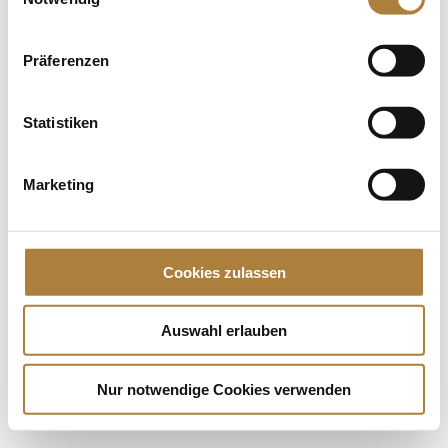
Nationen beim...
Präferenzen
Spenden
Jede Spende zählt!
Statistiken
Aktuelle News
Talentpool-Athlet Calvin Böckmann wird U25-
Marketing
Weltmeister
100. Geburtstag von HGW: Warendorf erinnert an
eine Legende des Pferdesports
Cookies zulassen
Goldenes Reitabzeichen für Carolina Miesner
Auswahl erlauben
Nur notwendige Cookies verwenden