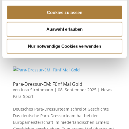
Trainerakademie
,
News
Cookies zulassen
Auszeichnungen im Rahmen des Frankfurter
Festhallenturniers Bereits zum dritten Mal hat die
Auswahl erlauben
DOKR-Trainerakademie mit Unterstützung der
Stiftung Deutscher Pferdesport herausragende
Trainerpersönlichkeiten ausgezeichnet. Die
Nur notwendige Cookies verwenden
Ehrungen wurden erstmals im festlichen Rahmen...
Para-Dressur-EM: Fünf Mal Gold
von
Insa Strothmann
|
08. September 2025
|
News
,
Para-Sport
Deutsches Para-Dressurteam schreibt Geschichte
Das deutsche Para-Dressurteam hat bei der
Europameisterschaft im niederländischen Ermelo
Geschichte geschrieben: Zum ersten Mal überhaupt