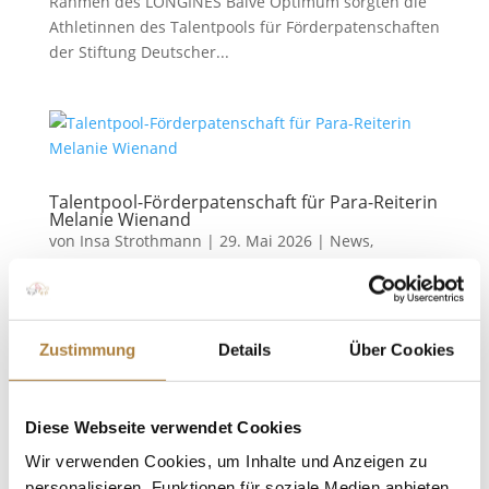
Rahmen des LONGINES Balve Optimum sorgten die
Athletinnen des Talentpools für Förderpatenschaften
der Stiftung Deutscher...
Talentpool-Förderpatenschaft für Para-Reiterin
Melanie Wienand
von
Insa Strothmann
|
29. Mai 2026
|
News
,
Talentpool für Förderpatenschaften
Para-Dressurreiterin im Talentpool gefördert Es gibt
Geschichten im Sport, die weit über Medaillen und
Zustimmung
Details
Über Cookies
Erfolge hinausgehen. Die Geschichte von Melanie
Wienand ist eine davon. Die Para-Dressurreiterin aus
Arnsberg erhält künftig im Rahmen des Talentpools
Diese Webseite verwendet Cookies
für...
Wir verwenden Cookies, um Inhalte und Anzeigen zu
personalisieren, Funktionen für soziale Medien anbieten