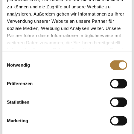
zu können und die Zugriffe auf unsere Website zu
analysieren. Außerdem geben wir Informationen zu Ihrer
Deutsches Para-Team gewinnt in Mannheim
Verwendung unserer Website an unsere Partner für
von
Insa Strothmann
|
06. Mai 2026
|
News
,
Para-
soziale Medien, Werbung und Analysen weiter. Unsere
Sport
Partner führen diese Informationen möglicherweise mit
weiteren Daten zusammen, die Sie ihnen bereitgestellt
Heidemarie Dresing und Poesie mit persönlicher
haben oder die sie im Rahmen Ihrer Nutzung der Dienste
Bestmarke Zum zehnten Mal feiert die deutsche
gesammelt haben.
Einwilligungsauswahl
Para-Dressur-Mannschaft in Mannheim den Sieg in
Notwendig
der Nationenwertung, zwölf Mal wurde sie bislang in
Mannheim ausgetragen. Platz zwei ging an die
Equipe aus Italien, Dritte...
Präferenzen
Statistiken
Marketing
„Trainer des Jahres 2025“: Schmidt, Fütterer-
Sommer und Meyer zu Strohen
von
Insa Strothmann
|
20. Dezember 2025
|
DOKR-