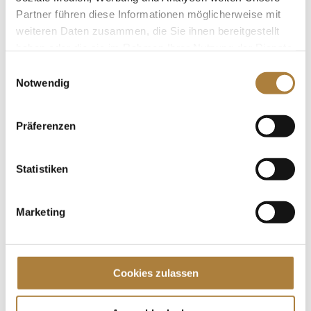
Pferdesport einen großen...
Partner führen diese Informationen möglicherweise mit
weiteren Daten zusammen, die Sie ihnen bereitgestellt
haben oder die sie im Rahmen Ihrer Nutzung der Dienste
gesammelt haben.
Einwilligungsauswahl
Notwendig
Reiterkreuze für Marina und Josef Anton „Toni“
Meggle
von
fn press
|
01. Juni 2022
|
News
Präferenzen
Gründungsstifter der Stiftung Deutscher
Statistiken
Spitzenpferdesport in München ausgezeichnet
München. Zwei Reiterkreuze, eine gemeinsame
Urkunde – im Rahmen der „Pferd international“ in
Marketing
München ist das Ehepaar Marina und Toni Meggle
für seine großen Verdienste um den...
Cookies zulassen
Spenden
Jede Spende zählt!