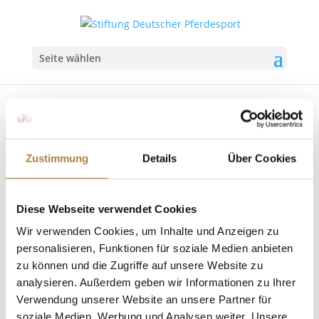
Seite wählen
Zustimmung
Details
Über Cookies
Trauer um Toni Meggle
von
Insa Strothmann
|
31. Oktober 2025
|
Allgemein
,
Diese Webseite verwendet Cookies
News
Wir verwenden Cookies, um Inhalte und Anzeigen zu
Gründungsstifter und langjähriger Förderer der
personalisieren, Funktionen für soziale Medien anbieten
Stiftung Deutscher Pferdesport im Alter von 94
zu können und die Zugriffe auf unsere Website zu
Jahren verstorben Der Pferdesport trauert um Toni
analysieren. Außerdem geben wir Informationen zu Ihrer
Meggle, der am 30. Oktober 2025 im Alter von 94
Verwendung unserer Website an unsere Partner für
Jahren verstorben ist. Mit ihm verliert der
soziale Medien, Werbung und Analysen weiter. Unsere