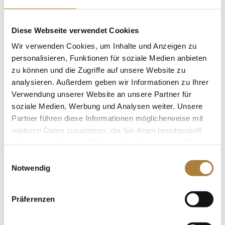
Mannschaftseuropameister. Im niederländischen
Maasbergen legte die Equipe um Bundestrainerin
Julia Krajewski einen Start-Ziel-Sieg hin....
Diese Webseite verwendet Cookies
Wir verwenden Cookies, um Inhalte und Anzeigen zu
personalisieren, Funktionen für soziale Medien anbieten
zu können und die Zugriffe auf unsere Website zu
analysieren. Außerdem geben wir Informationen zu Ihrer
Jochen Kienbaum im Interview über seine
Verwendung unserer Website an unsere Partner für
ersten 100 Tage im Amt als
soziale Medien, Werbung und Analysen weiter. Unsere
Vorstandsvorsitzender
Partner führen diese Informationen möglicherweise mit
von
Insa Strothmann
|
15. August 2017
|
News
weiteren Daten zusammen, die Sie ihnen bereitgestellt
„Diese Stiftung hat sehr viel Potenzial“ Jochen
haben oder die sie im Rahmen Ihrer Nutzung der Dienste
Kienbaum über seine ersten 100 Tage im Amt als
gesammelt haben.
Einwilligungsauswahl
Vorstandsvorsitzender der Stiftung Deutscher
Notwendig
Spitzenpferdesport. Herr Kienbaum, Sie sind
Gründungsstifter der Stiftung Deutscher
Spitzenpferdesport und Mitglied im...
Präferenzen