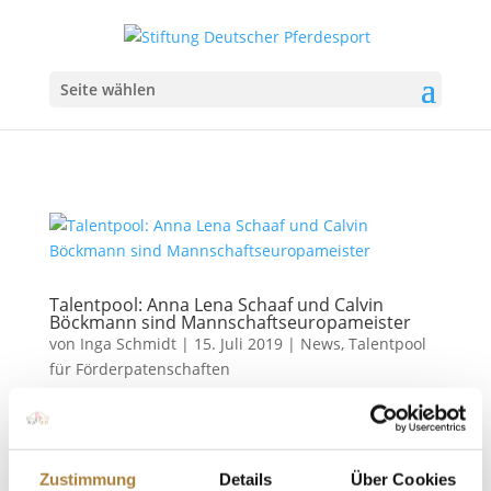
Seite wählen
Talentpool: Anna Lena Schaaf und Calvin
Böckmann sind Mannschaftseuropameister
von
Inga Schmidt
|
15. Juli 2019
|
News
,
Talentpool
für Förderpatenschaften
Goldene Talentpool-Athleten Maasbergen. Sie
strahlen. Und sie haben allen Grund dazu. Das
deutsche Junioren-Vielseitigkeitsteam ist
Zustimmung
Details
Über Cookies