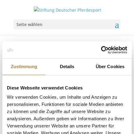
Seite wählen
Zustimmung
Details
Über Cookies
Halla-Wanderpreis beim TSCHIO Aachen
verliehen
von
Insa Strothmann
|
26. Mai 2026
|
Halla-
Diese Webseite verwendet Cookies
Wanderpreis
,
News
Wir verwenden Cookies, um Inhalte und Anzeigen zu
personalisieren, Funktionen für soziale Medien anbieten
Auszeichnung für das erfolgreichste Springpferd des
zu können und die Zugriffe auf unsere Website zu
TSCHIO Aachen Der Halla-Wanderpreis, benannt
analysieren. Außerdem geben wir Informationen zu Ihrer
nach der legendären Stute Halla von Hans Günter
Verwendung unserer Website an unsere Partner für
Winkler, wird seit 1996 an das erfolgreichste
soziale Medien, Werbung und Analysen weiter. Unsere