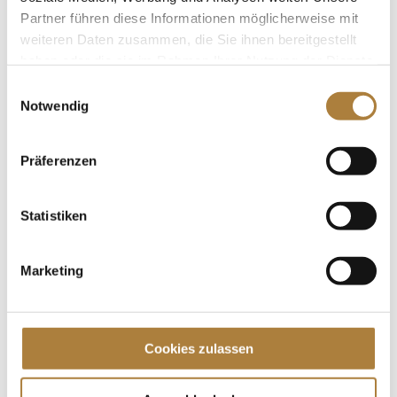
Springpferd des Aachener Turniers verliehen. Die
Partner führen diese Informationen möglicherweise mit
besondere Auszeichnung...
weiteren Daten zusammen, die Sie ihnen bereitgestellt
haben oder die sie im Rahmen Ihrer Nutzung der Dienste
gesammelt haben.
Einwilligungsauswahl
Notwendig
Mikka Roth gewinnt den „Goldenen Sattel“ 2026
von
Insa Strothmann
|
17. Januar 2026
|
Goldener
Sattel
,
News
Präferenzen
Nachwuchsförderpreis in Memoriam Hans Günter
Statistiken
Winkler, gefördert von der Stiftung Deutscher
Pferdesport Der Prestige „Goldene Sattel“ in
Memoriam Hans Günter Winkler, gefördert von der
Marketing
Stiftung Deutscher Pferdesport, zählt zu den
besonderen Prüfungen im...
Cookies zulassen
Spenden
Jede Spende zählt!