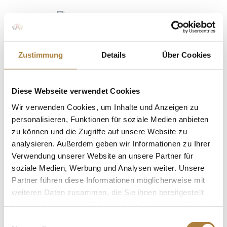
Seite wählen
Zustimmung
Details
Über Cookies
Diese Webseite verwendet Cookies
Wir verwenden Cookies, um Inhalte und Anzeigen zu
personalisieren, Funktionen für soziale Medien anbieten
zu können und die Zugriffe auf unsere Website zu
Deutschlands U25 Springpokal: Jan André
analysieren. Außerdem geben wir Informationen zu Ihrer
Schulze Niehues gewinnt Qualifikation in Hagen
Verwendung unserer Website an unsere Partner für
von
fn press
|
28. April 2019
|
Deutschlands U25
soziale Medien, Werbung und Analysen weiter. Unsere
Springpokal
,
News
Partner führen diese Informationen möglicherweise mit
weiteren Daten zusammen, die Sie ihnen bereitgestellt
Warendorfer bleibt mit Fitch im Stechen als einziger
ohne Fehler Hagen a.T.W. Erstmals bildete das
haben oder die sie im Rahmen Ihrer Nutzung der Dienste
Turnier Horses&Dreams in Hagen am Teutoburger
gesammelt haben.
Einwilligungsauswahl