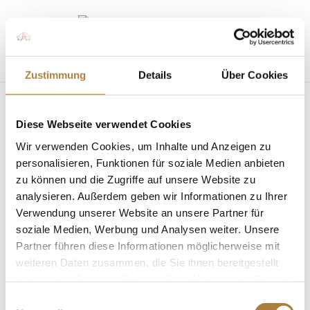
Seite wählen
Zustimmung
Details
Über Cookies
Diese Webseite verwendet Cookies
Wir verwenden Cookies, um Inhalte und Anzeigen zu
personalisieren, Funktionen für soziale Medien anbieten
zu können und die Zugriffe auf unsere Website zu
Talentpool für Förderpatenschaften: „Für mich
analysieren. Außerdem geben wir Informationen zu Ihrer
ist er ein Ausnahmetalent“
Verwendung unserer Website an unsere Partner für
von
Inga Schmidt
|
05. März 2021
|
News
,
Talentpool
soziale Medien, Werbung und Analysen weiter. Unsere
für Förderpatenschaften
Partner führen diese Informationen möglicherweise mit
weiteren Daten zusammen, die Sie ihnen bereitgestellt
Prof. Dr. Bernd Heicke übernimmt Förderpatenschaft
für Springreiter Hannes Ahlmann Warendorf. Er ist
haben oder die sie im Rahmen Ihrer Nutzung der Dienste
im Springsattel zuhause und reitet von Erfolg zu
gesammelt haben.
Einwilligungsauswahl