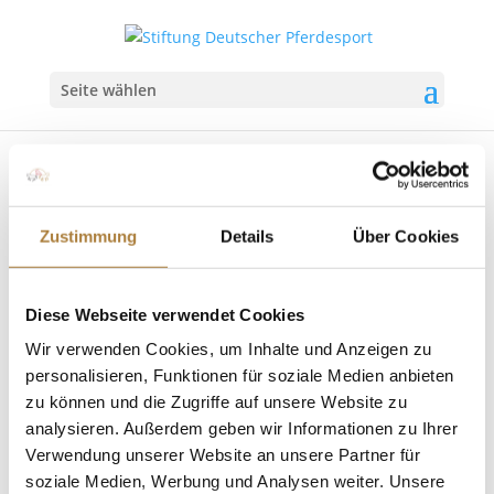
Seite wählen
Zustimmung
Details
Über Cookies
Trauer um Toni Meggle
von
Insa Strothmann
|
31. Oktober 2025
|
Allgemein
,
Diese Webseite verwendet Cookies
News
Wir verwenden Cookies, um Inhalte und Anzeigen zu
personalisieren, Funktionen für soziale Medien anbieten
Gründungsstifter und langjähriger Förderer der
Stiftung Deutscher Pferdesport im Alter von 94
zu können und die Zugriffe auf unsere Website zu
Jahren verstorben Der Pferdesport trauert um Toni
analysieren. Außerdem geben wir Informationen zu Ihrer
Meggle, der am 30. Oktober 2025 im Alter von 94
Verwendung unserer Website an unsere Partner für
Jahren verstorben ist. Mit ihm verliert der
soziale Medien, Werbung und Analysen weiter. Unsere