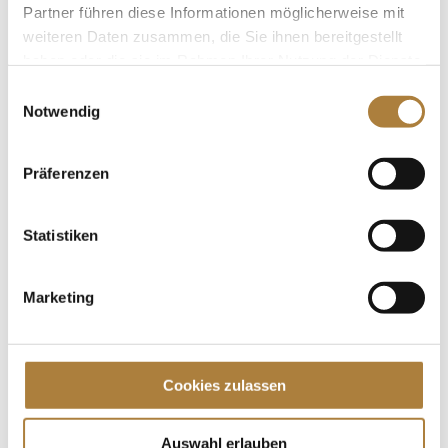
Pferdesport einen großen...
Partner führen diese Informationen möglicherweise mit
weiteren Daten zusammen, die Sie ihnen bereitgestellt
haben oder die sie im Rahmen Ihrer Nutzung der Dienste
gesammelt haben.
Einwilligungsauswahl
Notwendig
Trauer um Dr. Bernd Springorum
von
Insa Strothmann
|
22. Oktober 2024
|
Allgemein
,
News
Präferenzen
Gründungsstifter und langjähriger Förderer der
Stiftung Deutscher Pferdesport im Alter von 89
Statistiken
Jahren verstorben Der Pferdesport trauert um Dr.
Bernd Springorum aus Herdecke. Der ehemalige
Marketing
Vorsitzende des Vielseitigkeitsausschusses des
Deutschen Olympiade-Komitees für...
Spenden
Cookies zulassen
Jede Spende zählt!
Auswahl erlauben