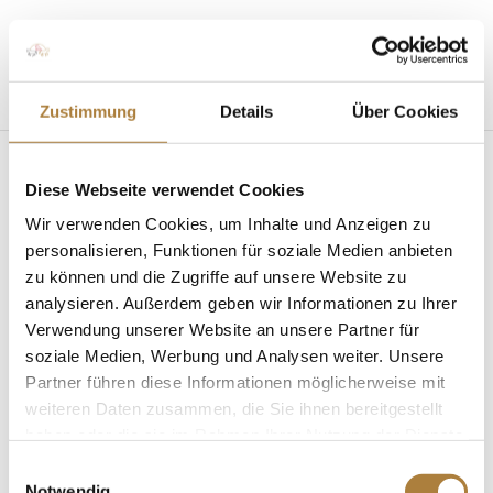
Seite wählen
Zustimmung
Details
Über Cookies
Diese Webseite verwendet Cookies
Wir verwenden Cookies, um Inhalte und Anzeigen zu
personalisieren, Funktionen für soziale Medien anbieten
zu können und die Zugriffe auf unsere Website zu
Optimaler Trainingsberg für die Vielseitigkeit
von
Kim Kreling
|
30. Juli 2015
|
Mit Sicherheit
analysieren. Außerdem geben wir Informationen zu Ihrer
besser reiten
,
News
Verwendung unserer Website an unsere Partner für
soziale Medien, Werbung und Analysen weiter. Unsere
Grund zur Freude für unsere Vielseitigkeitsreiter „An
Partner führen diese Informationen möglicherweise mit
diesem Berg habe ich optimale
weiteren Daten zusammen, die Sie ihnen bereitgestellt
Trainingsmöglichkeiten“, schwärmt Ingrid Klimke,
haben oder die sie im Rahmen Ihrer Nutzung der Dienste
Europameisterin, zweifache Mannschafts-
gesammelt haben.
Einwilligungsauswahl
Olympiasiegerin und -Weltmeisterin in der
Notwendig