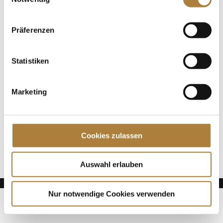
Vielseitigkeit und zugleich Mitglied des deutschen...
Präferenzen
Spenden
Jede Spende zählt!
Statistiken
Aktuelle News
Talentpool-Athlet Calvin Böckmann wird U25-
Marketing
Weltmeister
100. Geburtstag von HGW: Warendorf erinnert an
eine Legende des Pferdesports
Cookies zulassen
Goldenes Reitabzeichen für Carolina Miesner
Auswahl erlauben
Nur notwendige Cookies verwenden