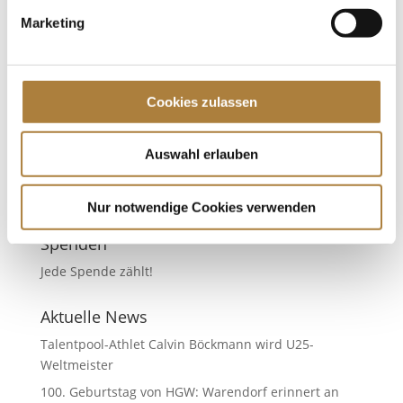
Marketing
Die Grillo-Förderung
von
fn press
|
07. September 2015
|
News
Förderung von Talenten im Dressursport Eine
Cookies zulassen
Kooperation zwischen Gabriela Grillo, der Stiftung
der Familie Herbert Grillo und der Stiftung
Deutscher Spitzenpferdesport ermöglicht es, junge
Auswahl erlauben
Talente im Dressursport besonders zu fördern.
Claire-Louise Averkorn aus...
Nur notwendige Cookies verwenden
Spenden
Jede Spende zählt!
Aktuelle News
Talentpool-Athlet Calvin Böckmann wird U25-
Weltmeister
100. Geburtstag von HGW: Warendorf erinnert an