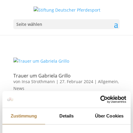
Seite wählen
Trauer um Gabriela Grillo
von
Insa Strothmann
|
27. Februar 2024
|
Allgemein
,
News
Förderin der Stiftung Deutscher Pferdesport
verstorben Der Pferdesport trauert um Gabriela
Grillo aus Mülheim. Die Unternehmerin und
Zustimmung
Details
Über Cookies
Dressur-Mannschaftsolympiasiegerin von 1976
verstarb am Wochenende im Alter von 71 Jahren.