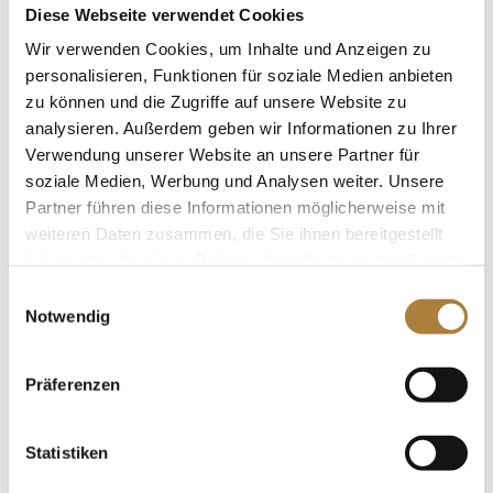
Gabriela Grillo zählt zu den erfolgreichsten...
Diese Webseite verwendet Cookies
Wir verwenden Cookies, um Inhalte und Anzeigen zu
personalisieren, Funktionen für soziale Medien anbieten
zu können und die Zugriffe auf unsere Website zu
analysieren. Außerdem geben wir Informationen zu Ihrer
Verwendung unserer Website an unsere Partner für
Gabriela Grillo übernimmt Förderpatenschaft
für Arnold, Averkorn und Nowag
soziale Medien, Werbung und Analysen weiter. Unsere
von
Inga Schmidt
|
26. Oktober 2017
|
News
,
Partner führen diese Informationen möglicherweise mit
Talentpool für Förderpatenschaften
weiteren Daten zusammen, die Sie ihnen bereitgestellt
haben oder die sie im Rahmen Ihrer Nutzung der Dienste
Gabriela Grillo fördert Perspektivgruppe Dressur
gesammelt haben.
Einwilligungsauswahl
Gabriela Grillo übernimmt in Verbindung mit der
Notwendig
Stiftung der Familie Herbert Grillo eine
Förderpatenschaft für die Talentpoolathleten Bianca
Nowag, Claire-Louise Averkorn und Ann-Kristin
Präferenzen
Arnold. Nowag, Averkorn und...
Statistiken