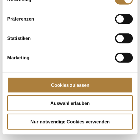
Deutscher Pferdesport in Kooperation mit der
Interessengemeinschaft „Ärzte im Reitsport“ wieder
interessierte Ärzte und...
Präferenzen
Spenden
Statistiken
Jede Spende zählt!
Marketing
Aktuelle News
Talentpool-Athlet Calvin Böckmann wird U25-
Weltmeister
Cookies zulassen
100. Geburtstag von HGW: Warendorf erinnert an
eine Legende des Pferdesports
Goldenes Reitabzeichen für Carolina Miesner
Auswahl erlauben
Nur notwendige Cookies verwenden