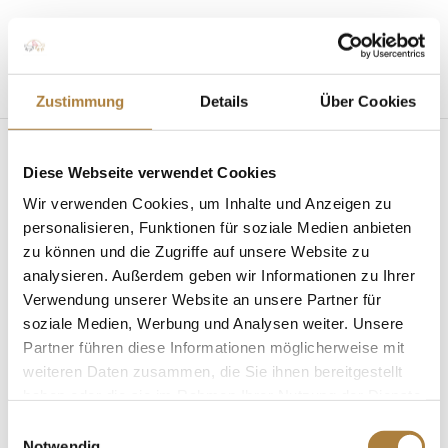
Seite wählen
Zustimmung
Details
Über Cookies
Diese Webseite verwendet Cookies
Wir verwenden Cookies, um Inhalte und Anzeigen zu
personalisieren, Funktionen für soziale Medien anbieten
zu können und die Zugriffe auf unsere Website zu
analysieren. Außerdem geben wir Informationen zu Ihrer
Grund- und Aufbaukurs „Ärzte im Reitsport“ in
Warendorf
Verwendung unserer Website an unsere Partner für
von
Insa Strothmann
|
03. Juni 2026
|
Mit Sicherheit
soziale Medien, Werbung und Analysen weiter. Unsere
besser reiten
,
News
Partner führen diese Informationen möglicherweise mit
weiteren Daten zusammen, die Sie ihnen bereitgestellt
Fortbildung im Rahmen der Al Shira‘aa
haben oder die sie im Rahmen Ihrer Nutzung der Dienste
Bundeschampionate Am 29. und 30. August 2026
gesammelt haben.
laden Pferdesport Deutschland und die Stiftung
Einwilligungsauswahl
Notwendig