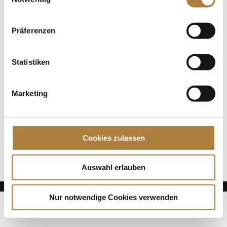
Gabriela Grillo zählt zu den erfolgreichsten...
Präferenzen
Spenden
Jede Spende zählt!
Statistiken
Aktuelle News
Talentpool-Athlet Calvin Böckmann wird U25-
Marketing
Weltmeister
100. Geburtstag von HGW: Warendorf erinnert an
eine Legende des Pferdesports
Cookies zulassen
Goldenes Reitabzeichen für Carolina Miesner
Auswahl erlauben
Nur notwendige Cookies verwenden