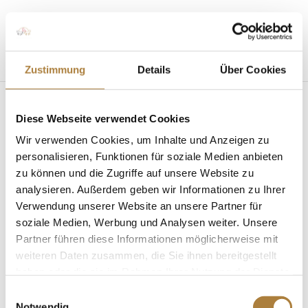
Seite wählen
Zustimmung
Details
Über Cookies
Diese Webseite verwendet Cookies
Wir verwenden Cookies, um Inhalte und Anzeigen zu
personalisieren, Funktionen für soziale Medien anbieten
zu können und die Zugriffe auf unsere Website zu
Trauer um Gabriela Grillo
von
Insa Strothmann
|
27. Februar 2024
|
Allgemein
,
analysieren. Außerdem geben wir Informationen zu Ihrer
News
Verwendung unserer Website an unsere Partner für
soziale Medien, Werbung und Analysen weiter. Unsere
Förderin der Stiftung Deutscher Pferdesport
Partner führen diese Informationen möglicherweise mit
verstorben Der Pferdesport trauert um Gabriela
weiteren Daten zusammen, die Sie ihnen bereitgestellt
Grillo aus Mülheim. Die Unternehmerin und
haben oder die sie im Rahmen Ihrer Nutzung der Dienste
Dressur-Mannschaftsolympiasiegerin von 1976
gesammelt haben.
Einwilligungsauswahl
verstarb am Wochenende im Alter von 71 Jahren.
Notwendig